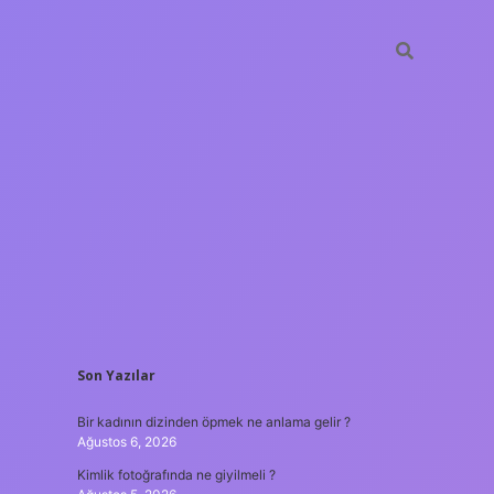
SIDEBAR
Son Yazılar
betxper
Bir kadının dizinden öpmek ne anlama gelir ?
Ağustos 6, 2026
Kimlik fotoğrafında ne giyilmeli ?