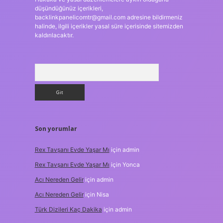
düşündüğünüz içerikleri,
backlinkpanelicomtr@gmail.com
adresine bildirmeniz
halinde, ilgili içerikler yasal süre içerisinde sitemizden
kaldırılacaktır.
Arama
Son yorumlar
Rex Tavşanı Evde Yaşar Mı
için
admin
Rex Tavşanı Evde Yaşar Mı
için
Yonca
Acı Nereden Gelir
için
admin
Acı Nereden Gelir
için
Nisa
Türk Dizileri Kaç Dakika
için
admin