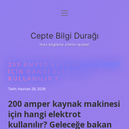
menüyü
Anasayfa
aç
Gizlilik Politikası
Cepte Bilgi Durağı
Yasal Uyarı
Hızlı bilgilerle zihnini tazele!
Hakkımızda
200 AMPER KAYNAK MAKINESI
IÇIN HANGI ELEKTROT
KULLANILIR ?
Tarih: Haziran 29, 2026
200 amper kaynak makinesi
için hangi elektrot
kullanılır? Geleceğe bakan