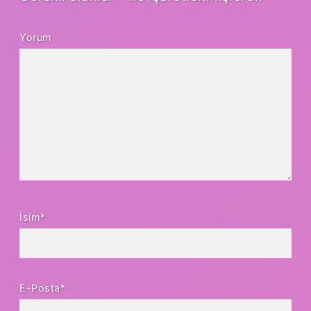
Yorum
İsim*
E-Posta*