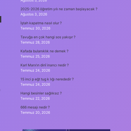
Ağustos 5, 2026
2025-2026 öğretim yılı ne zaman başlayacak ?
Ağustos 3, 2026
l
İştah kapatma nasıl olur ?
Temmuz 30, 2026
Tavuğa en çok hangi sos yakışır ?
Temmuz 28, 2026
Kafada bulanıklık ne demek ?
Temmuz 25, 2026
Karl Marx’ın dinî inancı nedir ?
Temmuz 24, 2026
15 inci p eğt tug k lığı nerededir ?
Temmuz 24, 2026
,
Hangi besinler sağlıksız ?
Temmuz 22, 2026
666 mesajı nedir ?
Temmuz 20, 2026