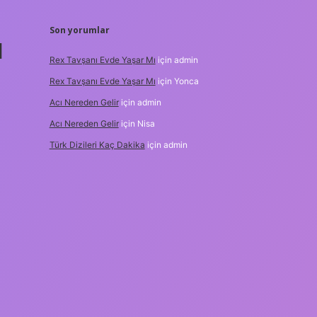
Son yorumlar
l
Rex Tavşanı Evde Yaşar Mı
için
admin
Rex Tavşanı Evde Yaşar Mı
için
Yonca
Acı Nereden Gelir
için
admin
Acı Nereden Gelir
için
Nisa
Türk Dizileri Kaç Dakika
için
admin