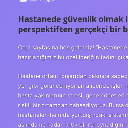
Tarih: Temmuz 2, 2026
Hastanede güvenlik olmak iç
perspektiften gerçekçi bir 
Cepi sayfasına hoş geldiniz! “Hastanede 
hazırladığımız bu özel içeriğin tadını çıka
Hastane ortamı dışarıdan bakınca sadece 
yer gibi görünebiliyor ama içeride işler h
hasta yakınlarının stresi, gece nöbetler
riskli bir ortamdan bahsediyoruz. Bursa’
hastaneleri hem de yurtdışındaki sistemle
aslında ne kadar kritik bir rol oynadığın