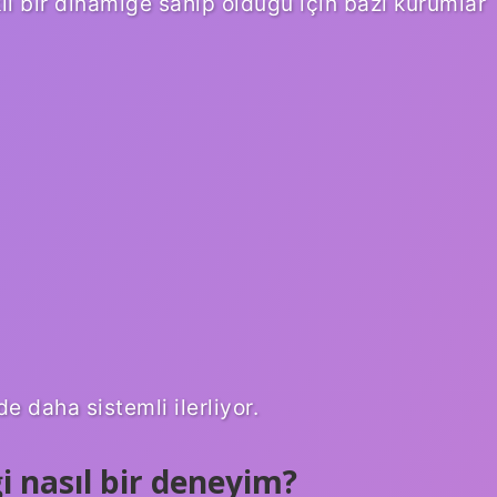
lı bir dinamiğe sahip olduğu için bazı kurumlar
e daha sistemli ilerliyor.
i nasıl bir deneyim?