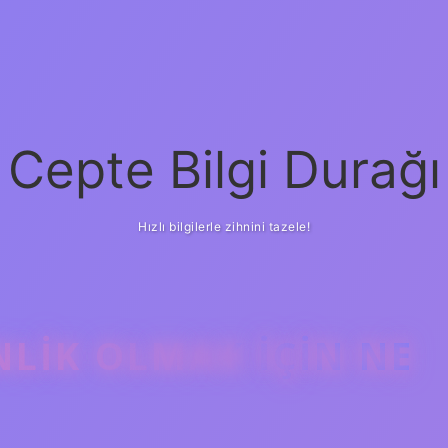
Cepte Bilgi Durağı
Hızlı bilgilerle zihnini tazele!
LIK OLMAK IÇIN NE