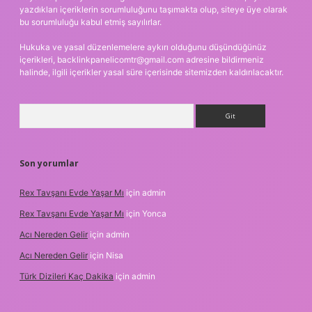
yazdıkları içeriklerin sorumluluğunu taşımakta olup, siteye üye olarak
bu sorumluluğu kabul etmiş sayılırlar.
Hukuka ve yasal düzenlemelere aykırı olduğunu düşündüğünüz
içerikleri,
backlinkpanelicomtr@gmail.com
adresine bildirmeniz
halinde, ilgili içerikler yasal süre içerisinde sitemizden kaldırılacaktır.
Arama
Son yorumlar
Rex Tavşanı Evde Yaşar Mı
için
admin
Rex Tavşanı Evde Yaşar Mı
için
Yonca
Acı Nereden Gelir
için
admin
Acı Nereden Gelir
için
Nisa
Türk Dizileri Kaç Dakika
için
admin