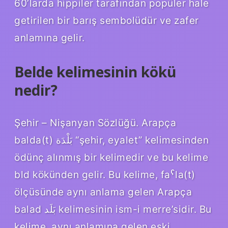
60’larda hippiler tarafından popüler hale
getirilen bir barış sembolüdür ve zafer
anlamına gelir.
Belde kelimesinin kökü
nedir?
Şehir – Nişanyan Sözlüğü. Arapça
balda(t) بَلْدَة “şehir, eyalet” kelimesinden
ödünç alınmış bir kelimedir ve bu kelime
bld kökünden gelir. Bu kelime, faˁla(t)
ölçüsünde aynı anlama gelen Arapça
balad بَلَد kelimesinin ism-i merre’sidir. Bu
kelime, aynı anlamına gelen eski