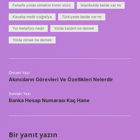
Felsefe yolda olmaktır kimin sözü
İstanbulda belde var mı
Kasaba nedir coğrafya
Türkiyede belde var mı
Yol metaforu nedir
Yolda kaldım ne demek
Yolda olmak ne demek
Önceki Yazı
Akıncıların Görevleri Ve Özellikleri Nelerdir
Sonraki Yazı
Banka Hesap Numarası Kaç Hane
Bir yanıt yazın