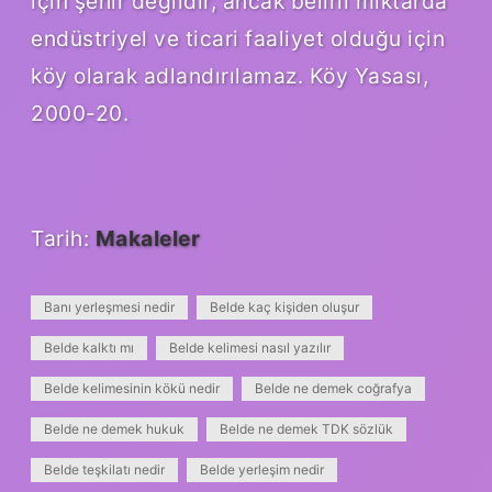
için şehir değildir, ancak belirli miktarda
endüstriyel ve ticari faaliyet olduğu için
köy olarak adlandırılamaz. Köy Yasası,
2000-20.
Tarih:
Makaleler
Banı yerleşmesi nedir
Belde kaç kişiden oluşur
Belde kalktı mı
Belde kelimesi nasıl yazılır
Belde kelimesinin kökü nedir
Belde ne demek coğrafya
Belde ne demek hukuk
Belde ne demek TDK sözlük
Belde teşkilatı nedir
Belde yerleşim nedir