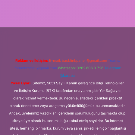
r
Reklam ve İletişim:
E-mail:
backlinkpaneli@gmail.com
Teams:
forumhizmeti@gmail.com
Whatsapp: 0262 606 0 726
Telegram:
@karabul
Yasal Uyarı:
Sitemiz, 5651 Sayılı Kanun gereğince Bilgi Teknolojileri
ve İletişim Kurumu (BTK) tarafından onaylanmış bir Yer Sağlayıcı
olarak hizmet vermektedir. Bu nedenle, sitedeki içerikleri proaktif
olarak denetleme veya araştırma yükümlülüğümüz bulunmamaktadır.
Ancak, üyelerimiz yazdıkları içeriklerin sorumluluğunu taşımakta olup,
siteye üye olarak bu sorumluluğu kabul etmiş sayılırlar. Bu internet
sitesi, herhangi bir marka, kurum veya şahıs şirketi ile hiçbir bağlantısı