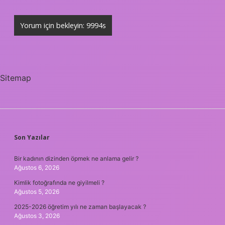
Sitemap
SIDEBAR
Son Yazılar
Bir kadının dizinden öpmek ne anlama gelir ?
Ağustos 6, 2026
Kimlik fotoğrafında ne giyilmeli ?
Ağustos 5, 2026
2025-2026 öğretim yılı ne zaman başlayacak ?
Ağustos 3, 2026