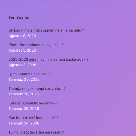
SIDEBAR
Son Yazılar
Bir kadının dizinden öpmek ne anlama gelir ?
Ağustos 6, 2026
Kimlik fotoğrafında ne giyilmeli ?
Ağustos 5, 2026
2025-2026 öğretim yılı ne zaman başlayacak ?
Ağustos 3, 2026
İştah kapatma nasıl olur ?
Temmuz 30, 2026
Tavuğa en çok hangi sos yakışır ?
Temmuz 28, 2026
Kafada bulanıklık ne demek ?
Temmuz 25, 2026
Karl Marx’ın dinî inancı nedir ?
Temmuz 24, 2026
15 inci p eğt tug k lığı nerededir ?