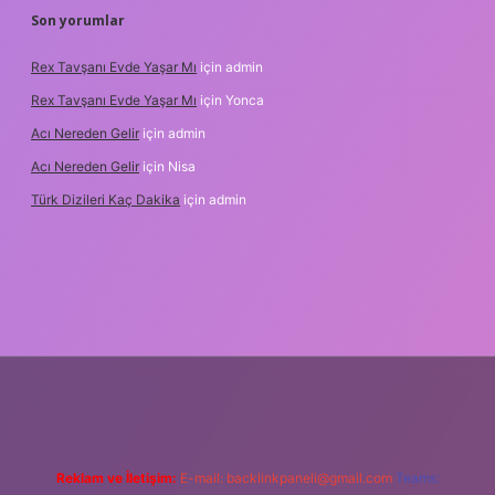
Son yorumlar
Rex Tavşanı Evde Yaşar Mı
için
admin
Rex Tavşanı Evde Yaşar Mı
için
Yonca
Acı Nereden Gelir
için
admin
Acı Nereden Gelir
için
Nisa
Türk Dizileri Kaç Dakika
için
admin
er
Reklam ve İletişim:
E-mail:
backlinkpaneli@gmail.com
Teams: