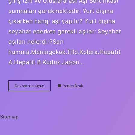
giriş izni ve Uluslararası Aşı Sertifikası
sunmaları gerekmektedir. Yurt dışına
çıkarken hangi aşı yapılır? Yurt dışına
seyahat ederken gerekli aşılar: Seyahat
aşıları nelerdir?Sarı
humma.Meningokok.Tifo.Kolera.Hepatit
A.Hepatit B.Kuduz.Japon…
Sarı
Devamını okuyun
Yorum Bırak
Humma
Aşısını
Hangi
Ülkeler
Istiyor
Sitemap