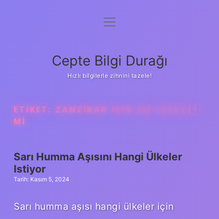
menüyü
Anasayfa
aç
Gizlilik Politikası
Cepte Bilgi Durağı
Yasal Uyarı
Hızlı bilgilerle zihnini tazele!
Hakkımızda
ETIKET:
ZANZIBAR IÇIN AŞI GEREKLI
MI
Sarı Humma Aşısını Hangi Ülkeler
Istiyor
Tarih: Kasım 5, 2024
Sarı humma aşısı hangi ülkeler için