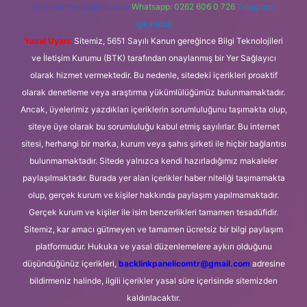
forumhizmeti@gmail.com
Whatsapp: 0262 606 0 726
Telegram:
@karabul
Yasal Uyarı:
Sitemiz, 5651 Sayılı Kanun gereğince Bilgi Teknolojileri
ve İletişim Kurumu (BTK) tarafından onaylanmış bir Yer Sağlayıcı
olarak hizmet vermektedir. Bu nedenle, sitedeki içerikleri proaktif
olarak denetleme veya araştırma yükümlülüğümüz bulunmamaktadır.
Ancak, üyelerimiz yazdıkları içeriklerin sorumluluğunu taşımakta olup,
siteye üye olarak bu sorumluluğu kabul etmiş sayılırlar. Bu internet
sitesi, herhangi bir marka, kurum veya şahıs şirketi ile hiçbir bağlantısı
bulunmamaktadır. Sitede yalnızca kendi hazırladığımız makaleler
paylaşılmaktadır. Burada yer alan içerikler haber niteliği taşımamakta
olup, gerçek kurum ve kişiler hakkında paylaşım yapılmamaktadır.
Gerçek kurum ve kişiler ile isim benzerlikleri tamamen tesadüfidir.
Sitemiz, kar amacı gütmeyen ve tamamen ücretsiz bir bilgi paylaşım
platformudur. Hukuka ve yasal düzenlemelere aykırı olduğunu
düşündüğünüz içerikleri,
backlinkpanelicomtr@gmail.com
adresine
bildirmeniz halinde, ilgili içerikler yasal süre içerisinde sitemizden
kaldırılacaktır.