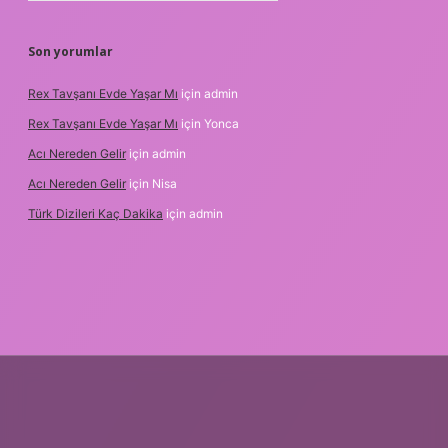
Son yorumlar
Rex Tavşanı Evde Yaşar Mı
için
admin
Rex Tavşanı Evde Yaşar Mı
için
Yonca
Acı Nereden Gelir
için
admin
Acı Nereden Gelir
için
Nisa
Türk Dizileri Kaç Dakika
için
admin
er