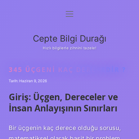
menüyü
Anasayfa
aç
Gizlilik Politikası
Cepte Bilgi Durağı
Yasal Uyarı
Hızlı bilgilerle zihnini tazele!
Hakkımızda
345 ÜÇGENI KAÇ DERECEDIR ?
Tarih: Haziran 9, 2026
Giriş: Üçgen, Dereceler ve
İnsan Anlayışının Sınırları
Bir üçgenin kaç derece olduğu sorusu,
matematiksel olarak basit bir problem