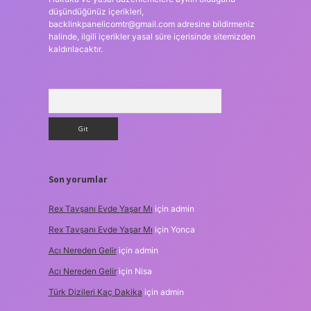
düşündüğünüz içerikleri,
backlinkpanelicomtr@gmail.com
adresine bildirmeniz
halinde, ilgili içerikler yasal süre içerisinde sitemizden
kaldırılacaktır.
Arama
Son yorumlar
Rex Tavşanı Evde Yaşar Mı
için
admin
Rex Tavşanı Evde Yaşar Mı
için
Yonca
Acı Nereden Gelir
için
admin
Acı Nereden Gelir
için
Nisa
Türk Dizileri Kaç Dakika
için
admin