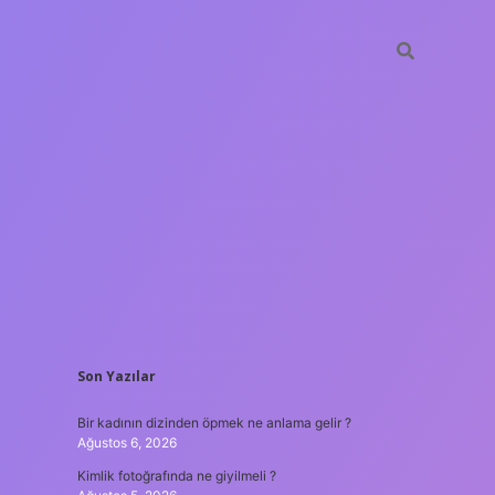
SIDEBAR
Son Yazılar
betxper
Bir kadının dizinden öpmek ne anlama gelir ?
Ağustos 6, 2026
Kimlik fotoğrafında ne giyilmeli ?