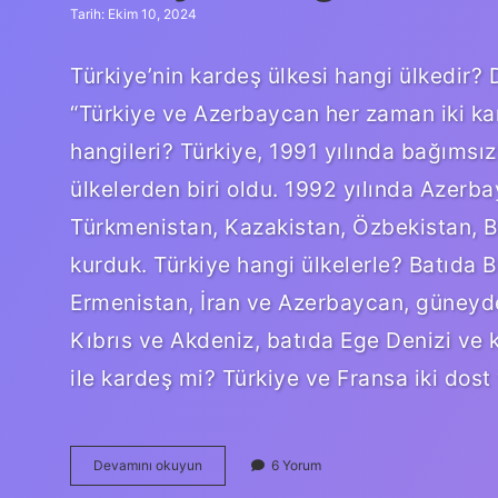
Tarih: Ekim 10, 2024
Türkiye’nin kardeş ülkesi hangi ülkedir? 
“Türkiye ve Azerbaycan her zaman iki kar
hangileri? Türkiye, 1991 yılında bağımsızl
ülkelerden biri oldu. 1992 yılında Azerb
Türkmenistan, Kazakistan, Özbekistan, Bel
kurduk. Türkiye hangi ülkelerle? Batıda 
Ermenistan, İran ve Azerbaycan, güneyde
Kıbrıs ve Akdeniz, batıda Ege Denizi ve k
ile kardeş mi? Türkiye ve Fransa iki dost
Türkiye
Devamını okuyun
6 Yorum
Hangi