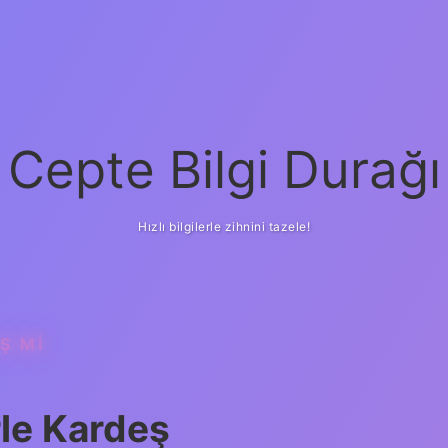
Cepte Bilgi Durağı
Hızlı bilgilerle zihnini tazele!
Ş MI
rle Kardeş