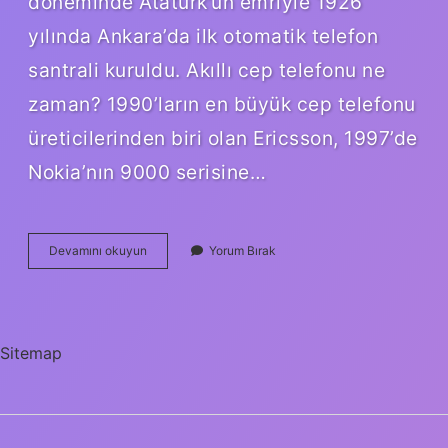
döneminde Atatürk’ün emriyle 1926
yılında Ankara’da ilk otomatik telefon
santrali kuruldu. Akıllı cep telefonu ne
zaman? 1990’ların en büyük cep telefonu
üreticilerinden biri olan Ericsson, 1997’de
Nokia’nın 9000 serisine…
Akıllı
Devamını okuyun
Yorum Bırak
Telefon
Türkiyeye
Ne
Zaman
Geldi
Sitemap