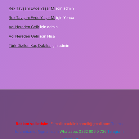
Rex Tavşanı Evde Yaşar Mı
için
admin
Rex Tavşanı Evde Yaşar Mı
için
Yonca
Acı Nereden Gelir
için
admin
Acı Nereden Gelir
için
Nisa
Türk Dizileri Kaç Dakika
için
admin
xper
Reklam ve İletişim:
E-mail:
backlinkpaneli@gmail.com
Teams:
forumhizmeti@gmail.com
Whatsapp: 0262 606 0 726
Telegram: