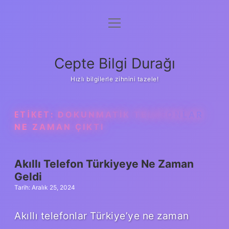
menüyü
Anasayfa
aç
Gizlilik Politikası
Cepte Bilgi Durağı
Yasal Uyarı
Hızlı bilgilerle zihnini tazele!
Hakkımızda
ETIKET:
DOKUNMATIK TELEFONLAR
NE ZAMAN ÇIKTI
Akıllı Telefon Türkiyeye Ne Zaman
Geldi
Tarih: Aralık 25, 2024
Akıllı telefonlar Türkiye’ye ne zaman