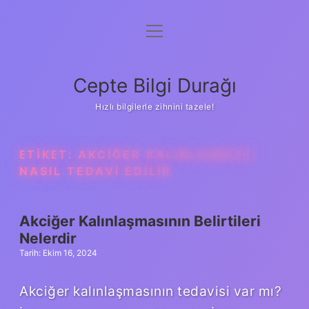
menüyü
Anasayfa
aç
Gizlilik Politikası
Cepte Bilgi Durağı
Yasal Uyarı
Hızlı bilgilerle zihnini tazele!
Hakkımızda
ETIKET:
AKCIĞER KALINLAŞMASI
NASIL TEDAVI EDILIR
Akciğer Kalınlaşmasının Belirtileri
Nelerdir
Tarih: Ekim 16, 2024
Akciğer kalınlaşmasının tedavisi var mı?