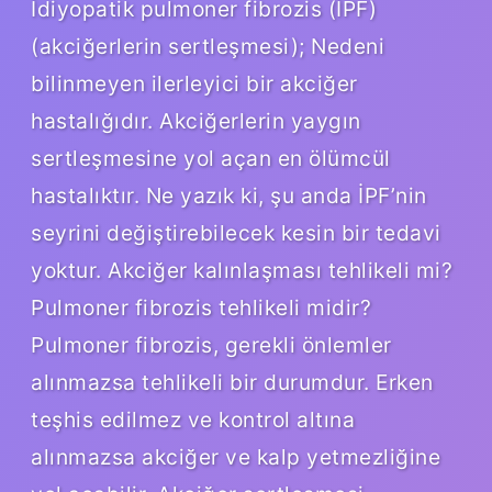
İdiyopatik pulmoner fibrozis (İPF)
(akciğerlerin sertleşmesi); Nedeni
bilinmeyen ilerleyici bir akciğer
hastalığıdır. Akciğerlerin yaygın
sertleşmesine yol açan en ölümcül
hastalıktır. Ne yazık ki, şu anda İPF’nin
seyrini değiştirebilecek kesin bir tedavi
yoktur. Akciğer kalınlaşması tehlikeli mi?
Pulmoner fibrozis tehlikeli midir?
Pulmoner fibrozis, gerekli önlemler
alınmazsa tehlikeli bir durumdur. Erken
teşhis edilmez ve kontrol altına
alınmazsa akciğer ve kalp yetmezliğine