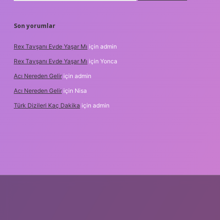
Son yorumlar
Rex Tavşanı Evde Yaşar Mı
için
admin
Rex Tavşanı Evde Yaşar Mı
için
Yonca
Acı Nereden Gelir
için
admin
Acı Nereden Gelir
için
Nisa
Türk Dizileri Kaç Dakika
için
admin
er