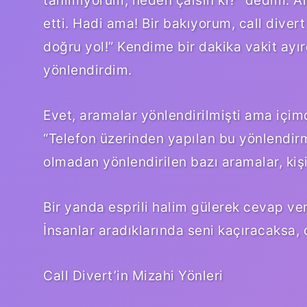
tanımıyorum, neden çalsın ki?” dedim. A
etti. Hadi ama! Bir bakıyorum, call divert
doğru yol!” Kendime bir dakika vakit ayı
yönlendirdim.
Evet, aramalar yönlendirilmişti ama içi
“Telefon üzerinden yapılan bu yönlendirmel
olmadan yönlendirilen bazı aramalar, kişis
Bir yanda esprili halim gülerek cevap ve
İnsanlar aradıklarında seni kaçıracaksa, 
Call Divert’in Mizahi Yönleri