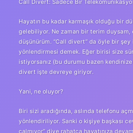
Call Divert: Sadece Bir Telekomünikasyo
Hayatın bu kadar karmaşık olduğu bir dü
gelebiliyor. Ne zaman bir terim duysam, 
düşünürüm. “Call divert” da öyle bir şey 
yönlendirmesi demek. Eğer birisi size sü
istiyorsanız (bu durumu bazen kendinize 
divert işte devreye giriyor.
Yani, ne oluyor?
Biri sizi aradığında, aslında telefonu a
yönlendiriliyor. Sanki o kişiye başkası 
çalmıyor” diye rahatça hayatınıza devam 