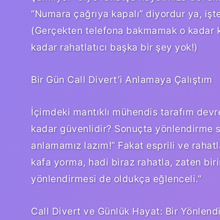
“Numara çağrıya kapalı” diyordur ya, işt
(Gerçekten telefona bakmamak o kadar k
kadar rahatlatıcı başka bir şey yok!)
Bir Gün Call Divert’i Anlamaya Çalıştım
İçimdeki mantıklı mühendis tarafım devreye
kadar güvenlidir? Sonuçta yönlendirme s
anlamamız lazım!” Fakat esprili ve rahat
kafa yorma, hadi biraz rahatla, zaten bir
yönlendirmesi de oldukça eğlenceli.”
Call Divert ve Günlük Hayat: Bir Yönlend