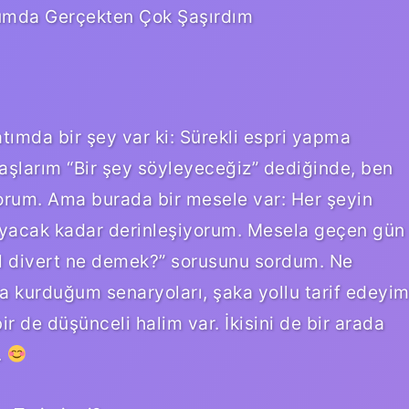
umda Gerçekten Çok Şaşırdım
tımda bir şey var ki: Sürekli espri yapma
daşlarım “Bir şey söyleyeceğiz” dediğinde, ben
yorum. Ama burada bir mesele var: Her şeyin
yacak kadar derinleşiyorum. Mesela geçen gün
ll divert ne demek?” sorusunu sordum. Ne
kurduğum senaryoları, şaka yollu tarif edeyi
bir de düşünceli halim var. İkisini de bir arada
.