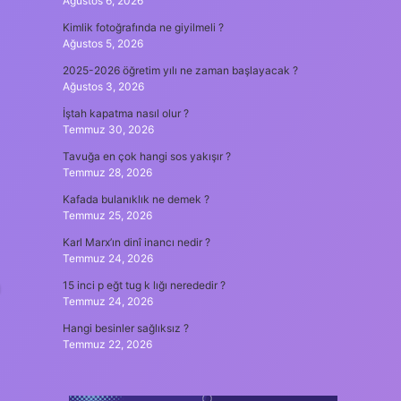
Ağustos 6, 2026
Kimlik fotoğrafında ne giyilmeli ?
Ağustos 5, 2026
2025-2026 öğretim yılı ne zaman başlayacak ?
Ağustos 3, 2026
İştah kapatma nasıl olur ?
Temmuz 30, 2026
Tavuğa en çok hangi sos yakışır ?
Temmuz 28, 2026
Kafada bulanıklık ne demek ?
Temmuz 25, 2026
Karl Marx’ın dinî inancı nedir ?
Temmuz 24, 2026
m
15 inci p eğt tug k lığı nerededir ?
Temmuz 24, 2026
Hangi besinler sağlıksız ?
Temmuz 22, 2026