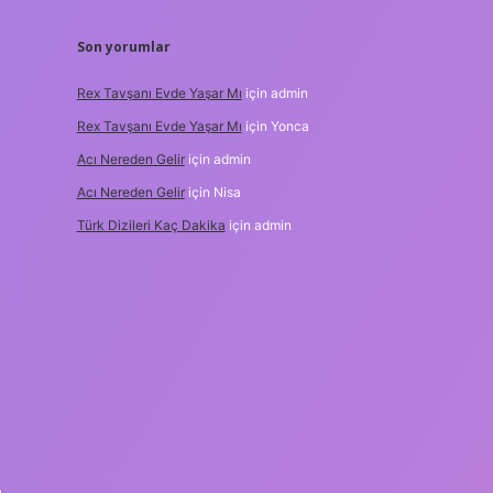
Son yorumlar
Rex Tavşanı Evde Yaşar Mı
için
admin
Rex Tavşanı Evde Yaşar Mı
için
Yonca
Acı Nereden Gelir
için
admin
Acı Nereden Gelir
için
Nisa
Türk Dizileri Kaç Dakika
için
admin