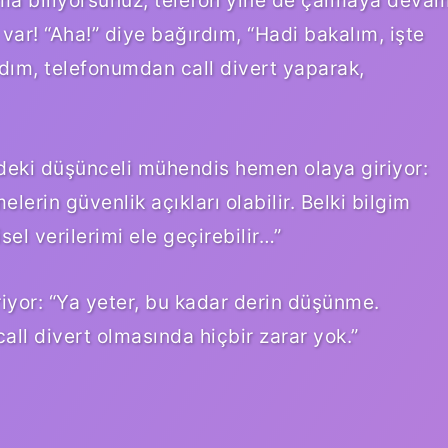
ma biliyorsunuz, telefon yine de çalmaya deva
 var! “Aha!” diye bağırdım, “Hadi bakalım, işte
rdım, telefonumdan call divert yaparak,
mdeki düşünceli mühendis hemen olaya giriyor:
erin güvenlik açıkları olabilir. Belki bilgim
el verilerimi ele geçirebilir…”
riyor: “Ya yeter, bu kadar derin düşünme.
call divert olmasında hiçbir zarar yok.”