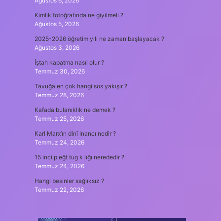
Ağustos 6, 2026
Kimlik fotoğrafında ne giyilmeli ?
Ağustos 5, 2026
2025-2026 öğretim yılı ne zaman başlayacak ?
Ağustos 3, 2026
İştah kapatma nasıl olur ?
Temmuz 30, 2026
Tavuğa en çok hangi sos yakışır ?
Temmuz 28, 2026
Kafada bulanıklık ne demek ?
Temmuz 25, 2026
Karl Marx’ın dinî inancı nedir ?
Temmuz 24, 2026
15 inci p eğt tug k lığı nerededir ?
Temmuz 24, 2026
Hangi besinler sağlıksız ?
Temmuz 22, 2026