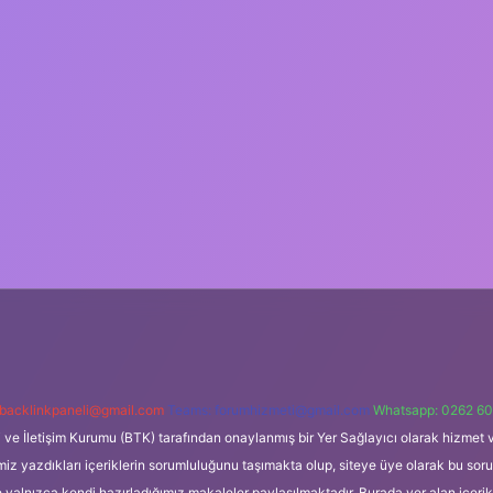
backlinkpaneli@gmail.com
Teams:
forumhizmeti@gmail.com
Whatsapp: 0262 60
i ve İletişim Kurumu (BTK) tarafından onaylanmış bir Yer Sağlayıcı olarak hizmet v
azdıkları içeriklerin sorumluluğunu taşımakta olup, siteye üye olarak bu sorumlul
e yalnızca kendi hazırladığımız makaleler paylaşılmaktadır. Burada yer alan içeri