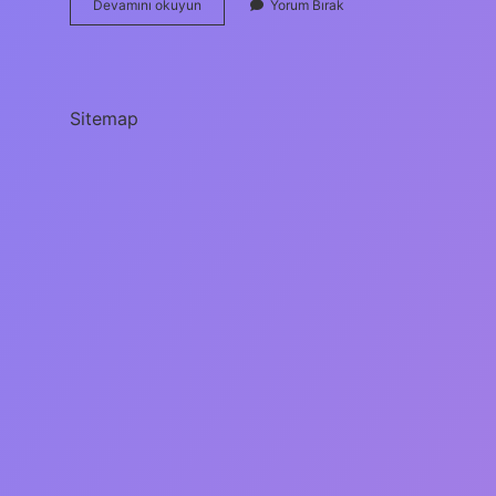
Sürdürülebilir
Devamını okuyun
Yorum Bırak
Enerji
Kaynakları
Nelerdir
Sitemap