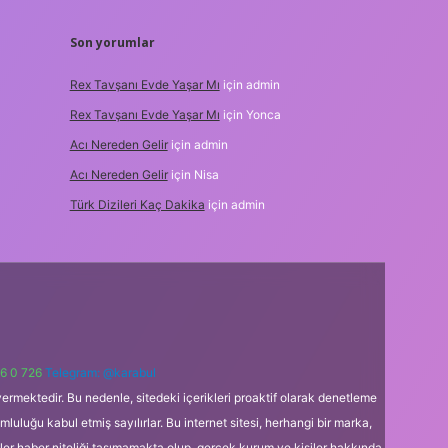
Son yorumlar
Rex Tavşanı Evde Yaşar Mı
için
admin
Rex Tavşanı Evde Yaşar Mı
için
Yonca
Acı Nereden Gelir
için
admin
Acı Nereden Gelir
için
Nisa
Türk Dizileri Kaç Dakika
için
admin
6 0 726
Telegram: @karabul
ermektedir. Bu nedenle, sitedeki içerikleri proaktif olarak denetleme
uğu kabul etmiş sayılırlar. Bu internet sitesi, herhangi bir marka,
kler haber niteliği taşımamakta olup, gerçek kurum ve kişiler hakkında