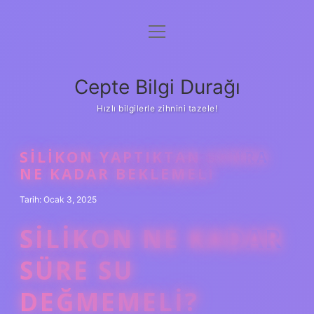
menüyü
Anasayfa
aç
Gizlilik Politikası
Cepte Bilgi Durağı
Yasal Uyarı
Hızlı bilgilerle zihnini tazele!
Hakkımızda
SILIKON YAPTIKTAN SONRA
NE KADAR BEKLEMELI
Tarih: Ocak 3, 2025
SILIKON NE KADAR
SÜRE SU
DEĞMEMELI?