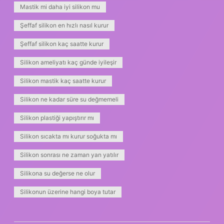
Mastik mi daha iyi silikon mu
Şeffaf silikon en hızlı nasıl kurur
Şeffaf silikon kaç saatte kurur
Silikon ameliyatı kaç günde iyileşir
Silikon mastik kaç saatte kurur
Silikon ne kadar süre su değmemeli
Silikon plastiği yapıştırır mı
Silikon sıcakta mı kurur soğukta mı
Silikon sonrası ne zaman yan yatılır
Silikona su değerse ne olur
Silikonun üzerine hangi boya tutar