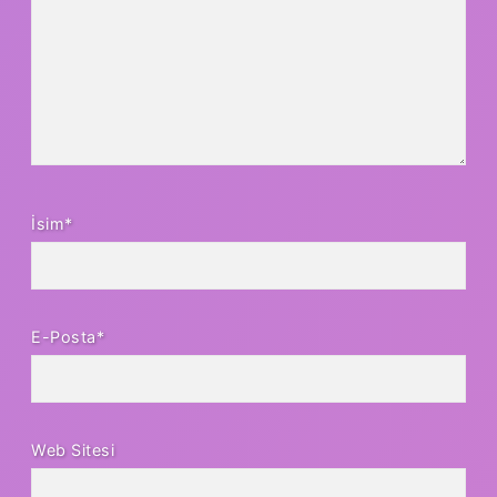
İsim*
E-Posta*
Web Sitesi