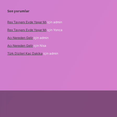
Son yorumlar
Rex Tavşanı Evde Yaşar Mı
için
admin
Rex Tavşanı Evde Yaşar Mı
için
Yonca
Acı Nereden Gelir
için
admin
Acı Nereden Gelir
için
Nisa
Türk Dizileri Kaç Dakika
için
admin
txper