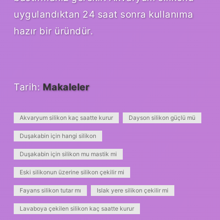
uygulandıktan 24 saat sonra kullanıma
hazır bir üründür.
Tarih:
Makaleler
Akvaryum silikon kaç saatte kurur
Dayson silikon güçlü mü
Duşakabin için hangi silikon
Duşakabin için silikon mu mastik mi
Eski silikonun üzerine silikon çekilir mi
Fayans silikon tutar mı
Islak yere silikon çekilir mi
Lavaboya çekilen silikon kaç saatte kurur