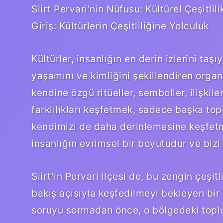
Siirt Pervari’nin Nüfusu: Kültürel Çeşitlil
Giriş: Kültürlerin Çeşitliliğine Yolculuk
Kültürler, insanlığın en derin izlerini taş
yaşamını ve kimliğini şekillendiren organi
kendine özgü ritüeller, semboller, ilişkile
farklılıkları keşfetmek, sadece başka to
kendimizi de daha derinlemesine keşfetme
insanlığın evrimsel bir boyutudur ve bizi 
Siirt’in Pervari ilçesi de, bu zengin çeşitl
bakış açısıyla keşfedilmeyi bekleyen bir
soruyu sormadan önce, o bölgedeki toplum