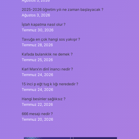
Ağustos 5, 2026
2025-2026 öğretim yılı ne zaman başlayacak ?
Ağustos 3, 2026
İştah kapatma nasıl olur ?
Temmuz 30, 2026
Tavuğa en çok hangi sos yakışır ?
Temmuz 28, 2026
Kafada bulanıklık ne demek ?
Temmuz 25, 2026
Karl Marx’ın dinî inancı nedir ?
Temmuz 24, 2026
15 inci p eğt tug k lığı nerededir ?
Temmuz 24, 2026
Hangi besinler sağlıksız ?
Temmuz 22, 2026
666 mesajı nedir ?
Temmuz 20, 2026