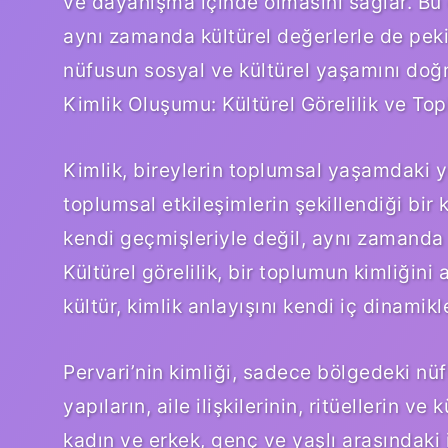
ve dayanışma içinde olmasını sağlar. Bu 
aynı zamanda kültürel değerlerle de peki
nüfusun sosyal ve kültürel yaşamını doğr
Kimlik Oluşumu: Kültürel Görelilik ve Top
Kimlik, bireylerin toplumsal yaşamdaki y
toplumsal etkileşimlerin şekillendiği bir 
kendi geçmişleriyle değil, aynı zamanda b
Kültürel görelilik, bir toplumun kimliğin
kültür, kimlik anlayışını kendi iç dinamik
Pervari’nin kimliği, sadece bölgedeki nü
yapıların, aile ilişkilerinin, ritüellerin v
kadın ve erkek, genç ve yaşlı arasındaki i