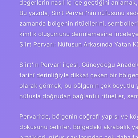
değerlerin nasıl iç içe geçtiğini anlamak,
Bu yazıda, Siirt Pervari’nin nüfusunu sa
zamanda bölgenin ritüellerini, sembolleri
kimlik oluşumunu derinlemesine inceley
Siirt Pervari: Nüfusun Arkasında Yatan Kü
Siirt’in Pervari ilçesi, Güneydoğu Anadolu
tarihî derinliğiyle dikkat çeken bir bölg
olarak görmek, bu bölgenin çok boyutlu y
nüfusla doğrudan bağlantılı ritüeller, sem
Pervari’de, bölgenin coğrafi yapısı ve köy
dokusunu belirler. Bölgedeki akrabalık ya
pratikleri, nüfus sayılarından çok daha faz