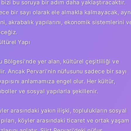
 bizi bu soruya bir adım daha yaklaştıracaktır.
dece bir sayı olarak ele almakla kalmayacak, ayn
ni, akrabalık yapılarını, ekonomik sistemlerini v
eceğiz.
ltürel Yapı
 Bölgesi’nde yer alan, kültürel çeşitliliği ve
edir. Ancak Pervari’nin nüfusunu sadece bir sayı
apısını anlamamıza engel olur. Her kültür,
boller ve sosyal yapılarla şekillenir.
ler arasındaki yakın ilişki, toplulukların sosyal
pıları, köyler arasındaki ticaret ve ortak yaşam
lasını anlatır. Siirt Pervari’deki nüfus