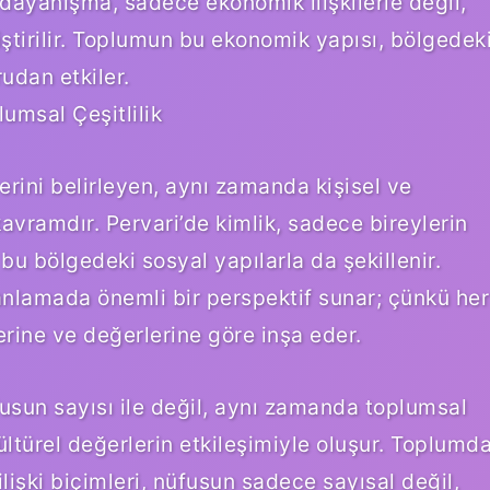
dayanışma, sadece ekonomik ilişkilerle değil,
ştirilir. Toplumun bu ekonomik yapısı, bölgedek
udan etkiler.
lumsal Çeşitlilik
erini belirleyen, aynı zamanda kişisel ve
kavramdır. Pervari’de kimlik, sadece bireylerin
u bölgedeki sosyal yapılarla da şekillenir.
i anlamada önemli bir perspektif sunar; çünkü her
lerine ve değerlerine göre inşa eder.
fusun sayısı ile değil, aynı zamanda toplumsal
e kültürel değerlerin etkileşimiyle oluşur. Toplumd
lişki biçimleri, nüfusun sadece sayısal değil,