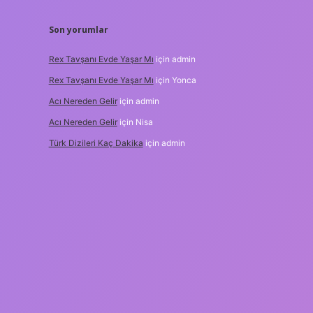
Son yorumlar
Rex Tavşanı Evde Yaşar Mı
için
admin
Rex Tavşanı Evde Yaşar Mı
için
Yonca
Acı Nereden Gelir
için
admin
Acı Nereden Gelir
için
Nisa
Türk Dizileri Kaç Dakika
için
admin