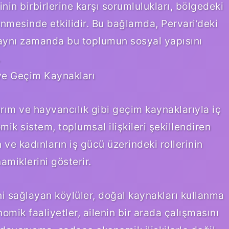
nin birbirlerine karşı sorumlulukları, bölgedeki
enmesinde etkilidir. Bu bağlamda, Pervari’deki
, aynı zamanda bu toplumun sosyal yapısını
.
ve Geçim Kaynakları
arım ve hayvancılık gibi geçim kaynaklarıyla iç
mik sistem, toplumsal ilişkileri şekillendiren
 ve kadınların iş gücü üzerindeki rollerinin
amiklerini gösterir.
ni sağlayan köylüler, doğal kaynakları kullanma
mik faaliyetler, ailenin bir arada çalışmasını