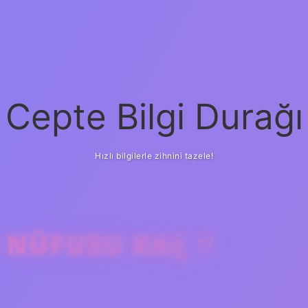
Cepte Bilgi Durağı
Hızlı bilgilerle zihnini tazele!
N NÜFUSU KAÇ ?