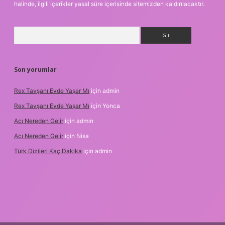
halinde, ilgili içerikler yasal süre içerisinde sitemizden kaldırılacaktır.
Arama
Son yorumlar
Rex Tavşanı Evde Yaşar Mı
için
admin
Rex Tavşanı Evde Yaşar Mı
için
Yonca
Acı Nereden Gelir
için
admin
Acı Nereden Gelir
için
Nisa
Türk Dizileri Kaç Dakika
için
admin