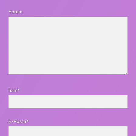
Yorum
İsim*
E-Posta*