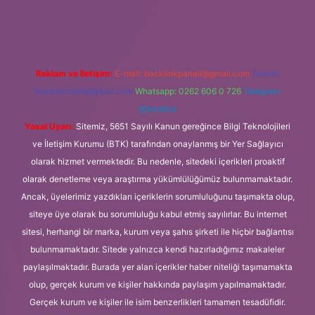
txper
Reklam ve İletişim:
E-mail:
backlinkpaneli@gmail.com
Teams:
forumhizmeti@gmail.com
Whatsapp: 0262 606 0 726
Telegram:
@karabul
Yasal Uyarı:
Sitemiz, 5651 Sayılı Kanun gereğince Bilgi Teknolojileri
ve İletişim Kurumu (BTK) tarafından onaylanmış bir Yer Sağlayıcı
olarak hizmet vermektedir. Bu nedenle, sitedeki içerikleri proaktif
olarak denetleme veya araştırma yükümlülüğümüz bulunmamaktadır.
Ancak, üyelerimiz yazdıkları içeriklerin sorumluluğunu taşımakta olup,
siteye üye olarak bu sorumluluğu kabul etmiş sayılırlar. Bu internet
sitesi, herhangi bir marka, kurum veya şahıs şirketi ile hiçbir bağlantısı
bulunmamaktadır. Sitede yalnızca kendi hazırladığımız makaleler
paylaşılmaktadır. Burada yer alan içerikler haber niteliği taşımamakta
olup, gerçek kurum ve kişiler hakkında paylaşım yapılmamaktadır.
Gerçek kurum ve kişiler ile isim benzerlikleri tamamen tesadüfidir.