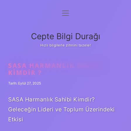
menüyü
Anasayfa
aç
Gizlilik Politikası
Cepte Bilgi Durağı
Yasal Uyarı
Hızlı bilgilerle zihnini tazele!
Hakkımızda
SASA HARMANLIK SAHIBI
KIMDIR ?
Tarih: Eylül 27, 2025
SASA Harmanlık Sahibi Kimdir?
Geleceğin Lideri ve Toplum Üzerindeki
Etkisi