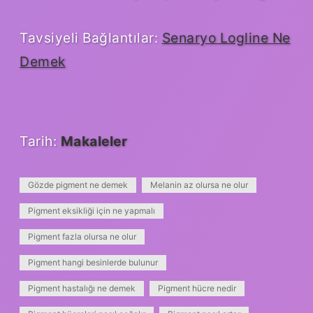
Tavsiyeli Bağlantılar:
Senaryo Logline Ne
Demek
Tarih:
Makaleler
Gözde pigment ne demek
Melanin az olursa ne olur
Pigment eksikliği için ne yapmalı
Pigment fazla olursa ne olur
Pigment hangi besinlerde bulunur
Pigment hastalığı ne demek
Pigment hücre nedir