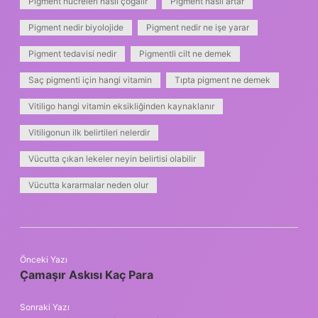
Pigment hücreleri nasıl çoğalır
Pigment nasıl artar
Pigment nedir biyolojide
Pigment nedir ne işe yarar
Pigment tedavisi nedir
Pigmentli cilt ne demek
Saç pigmenti için hangi vitamin
Tıpta pigment ne demek
Vitiligo hangi vitamin eksikliğinden kaynaklanır
Vitiligonun ilk belirtileri nelerdir
Vücutta çıkan lekeler neyin belirtisi olabilir
Vücutta kararmalar neden olur
Önceki Yazı
Çamaşır Askısı Kaç Para
Sonraki Yazı