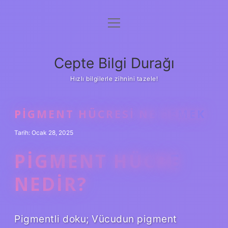
menüyü
Anasayfa
aç
Gizlilik Politikası
Cepte Bilgi Durağı
Yasal Uyarı
Hızlı bilgilerle zihnini tazele!
Hakkımızda
PIGMENT HÜCRESI NE DEMEK
Tarih: Ocak 28, 2025
PIGMENT HÜCRE
NEDIR?
Pigmentli doku; Vücudun pigment