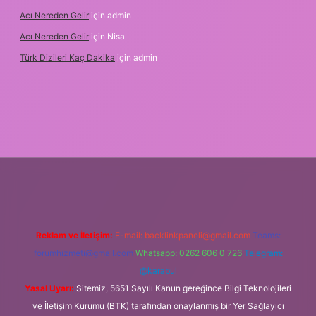
Acı Nereden Gelir
için
admin
Acı Nereden Gelir
için
Nisa
Türk Dizileri Kaç Dakika
için
admin
txper
Reklam ve İletişim:
E-mail:
backlinkpaneli@gmail.com
Teams:
forumhizmeti@gmail.com
Whatsapp: 0262 606 0 726
Telegram:
@karabul
Yasal Uyarı:
Sitemiz, 5651 Sayılı Kanun gereğince Bilgi Teknolojileri
ve İletişim Kurumu (BTK) tarafından onaylanmış bir Yer Sağlayıcı