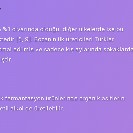
?
n %1 civarında olduğu, diğer ülkelerde ise bu
dir [5, 9]. Bozanın ilk üreticileri Türkler
hmal edilmiş ve sadece kış aylarında sokaklard
ştir.
dik fermantasyon ürünlerinde organik asitlerin
il alkol de üretilebilir.
?