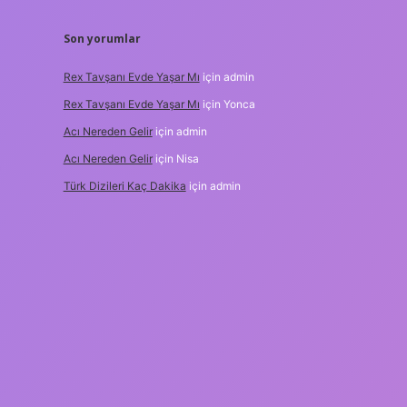
Son yorumlar
Rex Tavşanı Evde Yaşar Mı
için
admin
Rex Tavşanı Evde Yaşar Mı
için
Yonca
Acı Nereden Gelir
için
admin
Acı Nereden Gelir
için
Nisa
Türk Dizileri Kaç Dakika
için
admin