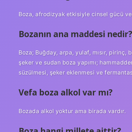
Boza, afrodizyak etkisiyle cinsel gücü ve i
Bozanın ana maddesi nedir
Boza; Buğday, arpa, yulaf, mısır, pirinç, b
şeker ve sudan boza yapımı; hammaddenin
süzülmesi, şeker eklenmesi ve fermantas
Vefa boza alkol var mı?
Bozada alkol yoktur ama birada vardır.
Boza hangi millete aittir?