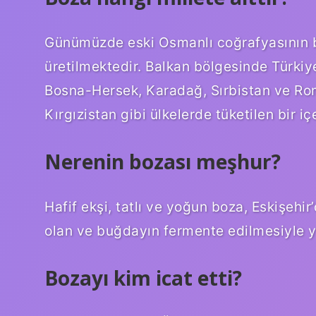
Günümüzde eski Osmanlı coğrafyasının b
üretilmektedir. Balkan bölgesinde Türki
Bosna-Hersek, Karadağ, Sırbistan ve Rom
Kırgızistan gibi ülkelerde tüketilen bir iç
Nerenin bozası meşhur?
Hafif ekşi, tatlı ve yoğun boza, Eskişehir
olan ve buğdayın fermente edilmesiyle ya
Bozayı kim icat etti?