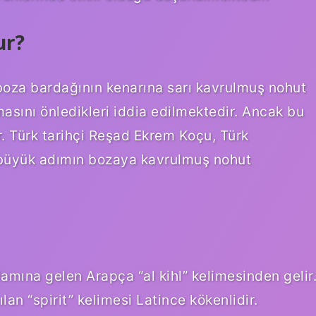
ur?
boza bardağının kenarına sarı kavrulmuş nohut
masını önledikleri iddia edilmektedir. Ancak bu
. Türk tarihçi Reşad Ekrem Koçu, Türk
 büyük adımın bozaya kavrulmuş nohut
lamına gelen Arapça “al kihl” kelimesinden gelir
lan “spirit” kelimesi Latince kökenlidir.