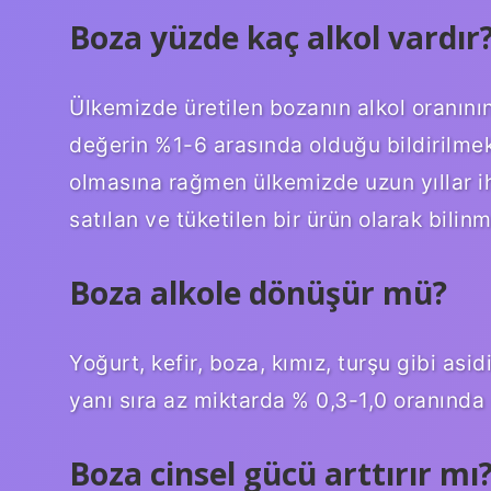
Boza yüzde kaç alkol vardır
Ülkemizde üretilen bozanın alkol oranını
değerin %1-6 arasında olduğu bildirilmekte
olmasına rağmen ülkemizde uzun yıllar i
satılan ve tüketilen bir ürün olarak bilinmi
Boza alkole dönüşür mü?
Yoğurt, kefir, boza, kımız, turşu gibi asi
yanı sıra az miktarda % 0,3-1,0 oranında et
Boza cinsel gücü arttırır mı