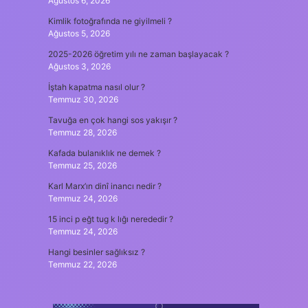
Ağustos 6, 2026
Kimlik fotoğrafında ne giyilmeli ?
Ağustos 5, 2026
2025-2026 öğretim yılı ne zaman başlayacak ?
Ağustos 3, 2026
İştah kapatma nasıl olur ?
Temmuz 30, 2026
Tavuğa en çok hangi sos yakışır ?
Temmuz 28, 2026
Kafada bulanıklık ne demek ?
Temmuz 25, 2026
Karl Marx’ın dinî inancı nedir ?
Temmuz 24, 2026
15 inci p eğt tug k lığı nerededir ?
Temmuz 24, 2026
Hangi besinler sağlıksız ?
Temmuz 22, 2026