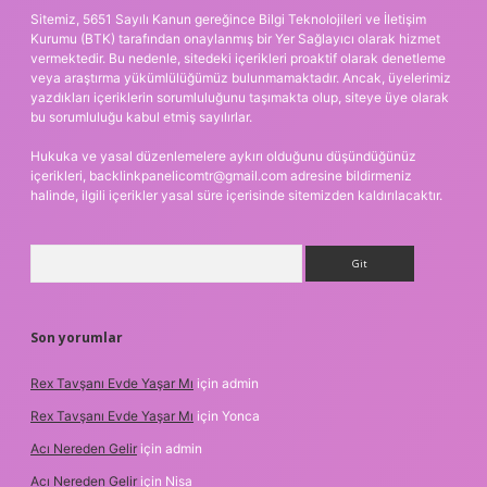
Sitemiz, 5651 Sayılı Kanun gereğince Bilgi Teknolojileri ve İletişim
Kurumu (BTK) tarafından onaylanmış bir Yer Sağlayıcı olarak hizmet
vermektedir. Bu nedenle, sitedeki içerikleri proaktif olarak denetleme
veya araştırma yükümlülüğümüz bulunmamaktadır. Ancak, üyelerimiz
yazdıkları içeriklerin sorumluluğunu taşımakta olup, siteye üye olarak
bu sorumluluğu kabul etmiş sayılırlar.
Hukuka ve yasal düzenlemelere aykırı olduğunu düşündüğünüz
içerikleri,
backlinkpanelicomtr@gmail.com
adresine bildirmeniz
halinde, ilgili içerikler yasal süre içerisinde sitemizden kaldırılacaktır.
Arama
Son yorumlar
Rex Tavşanı Evde Yaşar Mı
için
admin
Rex Tavşanı Evde Yaşar Mı
için
Yonca
Acı Nereden Gelir
için
admin
Acı Nereden Gelir
için
Nisa