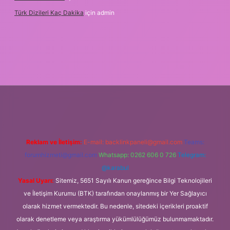
Türk Dizileri Kaç Dakika
için
admin
etxper
Reklam ve İletişim:
E-mail:
backlinkpaneli@gmail.com
Teams:
forumhizmeti@gmail.com
Whatsapp: 0262 606 0 726
Telegram:
@karabul
Yasal Uyarı:
Sitemiz, 5651 Sayılı Kanun gereğince Bilgi Teknolojileri
ve İletişim Kurumu (BTK) tarafından onaylanmış bir Yer Sağlayıcı
olarak hizmet vermektedir. Bu nedenle, sitedeki içerikleri proaktif
olarak denetleme veya araştırma yükümlülüğümüz bulunmamaktadır.