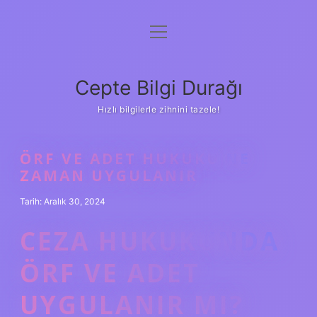
menüyü
Anasayfa
aç
Gizlilik Politikası
Cepte Bilgi Durağı
Yasal Uyarı
Hızlı bilgilerle zihnini tazele!
Hakkımızda
ÖRF VE ADET HUKUKU NE
ZAMAN UYGULANIR
Tarih: Aralık 30, 2024
CEZA HUKUKUNDA
ÖRF VE ADET
UYGULANIR MI?