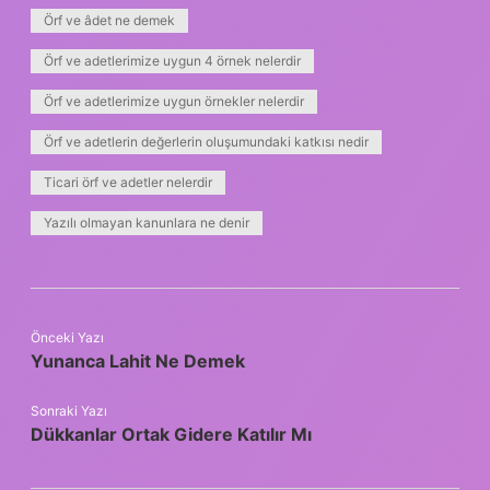
Örf ve âdet ne demek
Örf ve adetlerimize uygun 4 örnek nelerdir
Örf ve adetlerimize uygun örnekler nelerdir
Örf ve adetlerin değerlerin oluşumundaki katkısı nedir
Ticari örf ve adetler nelerdir
Yazılı olmayan kanunlara ne denir
Önceki Yazı
Yunanca Lahit Ne Demek
Sonraki Yazı
Dükkanlar Ortak Gidere Katılır Mı