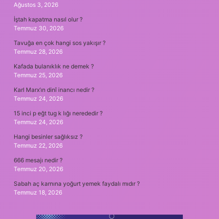
Ağustos 3, 2026
İştah kapatma nasıl olur ?
Temmuz 30, 2026
Tavuğa en çok hangi sos yakışır ?
Temmuz 28, 2026
Kafada bulanıklık ne demek ?
Temmuz 25, 2026
Karl Marx’ın dinî inancı nedir ?
Temmuz 24, 2026
15 inci p eğt tug k lığı nerededir ?
Temmuz 24, 2026
Hangi besinler sağlıksız ?
Temmuz 22, 2026
666 mesajı nedir ?
Temmuz 20, 2026
Sabah aç karnına yoğurt yemek faydalı mıdır ?
Temmuz 18, 2026