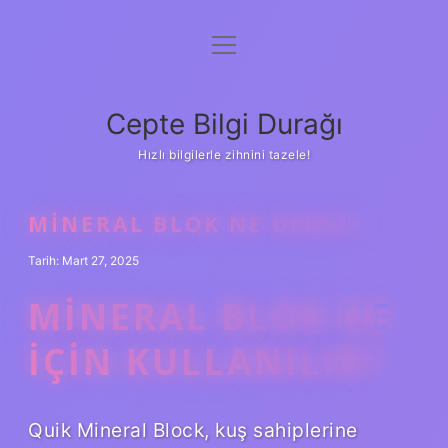
menüyü
Anasayfa
aç
Gizlilik Politikası
Cepte Bilgi Durağı
Yasal Uyarı
Hızlı bilgilerle zihnini tazele!
Hakkımızda
MINERAL BLOK NE DEMEK
Tarih: Mart 27, 2025
MINERAL BLOK NE
IÇIN KULLANILIR?
Quik Mineral Block, kuş sahiplerine