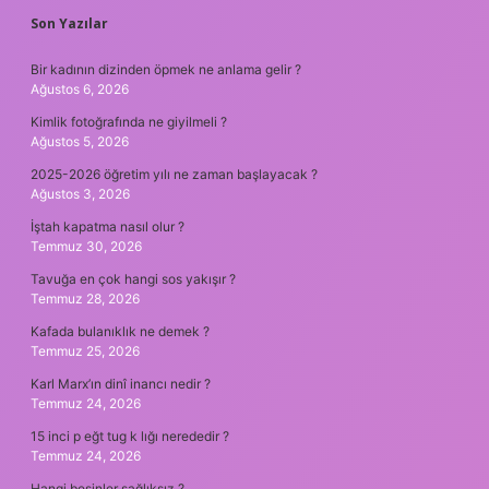
SIDEBAR
Son Yazılar
Bir kadının dizinden öpmek ne anlama gelir ?
Ağustos 6, 2026
Kimlik fotoğrafında ne giyilmeli ?
Ağustos 5, 2026
2025-2026 öğretim yılı ne zaman başlayacak ?
Ağustos 3, 2026
İştah kapatma nasıl olur ?
Temmuz 30, 2026
Tavuğa en çok hangi sos yakışır ?
Temmuz 28, 2026
Kafada bulanıklık ne demek ?
Temmuz 25, 2026
Karl Marx’ın dinî inancı nedir ?
Temmuz 24, 2026
15 inci p eğt tug k lığı nerededir ?
Temmuz 24, 2026
Hangi besinler sağlıksız ?