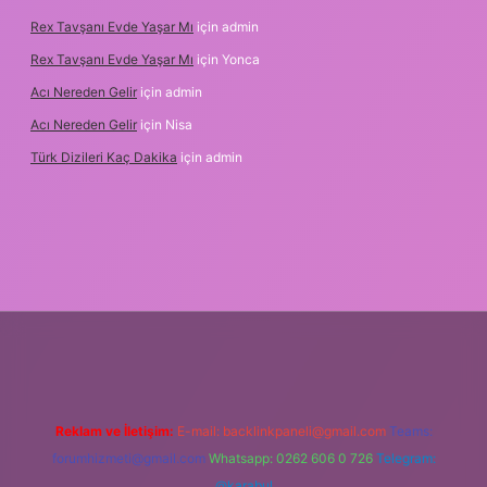
Rex Tavşanı Evde Yaşar Mı
için
admin
Rex Tavşanı Evde Yaşar Mı
için
Yonca
Acı Nereden Gelir
için
admin
Acı Nereden Gelir
için
Nisa
Türk Dizileri Kaç Dakika
için
admin
r
Reklam ve İletişim:
E-mail:
backlinkpaneli@gmail.com
Teams:
forumhizmeti@gmail.com
Whatsapp: 0262 606 0 726
Telegram:
@karabul