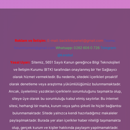
per
Reklam ve İletişim:
E-mail:
backlinkpaneli@gmail.com
Teams:
forumhizmeti@gmail.com
Whatsapp: 0262 606 0 726
Telegram:
@karabul
Yasal Uyarı:
Sitemiz, 5651 Sayılı Kanun gereğince Bilgi Teknolojileri
ve İletişim Kurumu (BTK) tarafından onaylanmış bir Yer Sağlayıcı
olarak hizmet vermektedir. Bu nedenle, sitedeki içerikleri proaktif
olarak denetleme veya araştırma yükümlülüğümüz bulunmamaktadır.
Ancak, üyelerimiz yazdıkları içeriklerin sorumluluğunu taşımakta olup,
siteye üye olarak bu sorumluluğu kabul etmiş sayılırlar. Bu internet
sitesi, herhangi bir marka, kurum veya şahıs şirketi ile hiçbir bağlantısı
bulunmamaktadır. Sitede yalnızca kendi hazırladığımız makaleler
paylaşılmaktadır. Burada yer alan içerikler haber niteliği taşımamakta
olup, gerçek kurum ve kişiler hakkında paylaşım yapılmamaktadır.