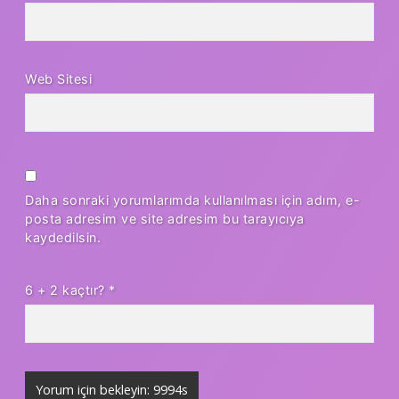
Web Sitesi
Daha sonraki yorumlarımda kullanılması için adım, e-
posta adresim ve site adresim bu tarayıcıya
kaydedilsin.
6 + 2 kaçtır?
*