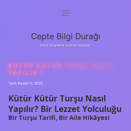
menüyü
Anasayfa
aç
Gizlilik Politikası
Cepte Bilgi Durağı
Yasal Uyarı
Hızlı bilgilerle zihnini tazele!
Hakkımızda
KÜTÜR KÜTÜR TURŞU NASIL
YAPILIR ?
Tarih: Kasım 17, 2025
Kütür Kütür Turşu Nasıl
Yapılır? Bir Lezzet Yolculuğu
Bir Turşu Tarifi, Bir Aile Hikâyesi