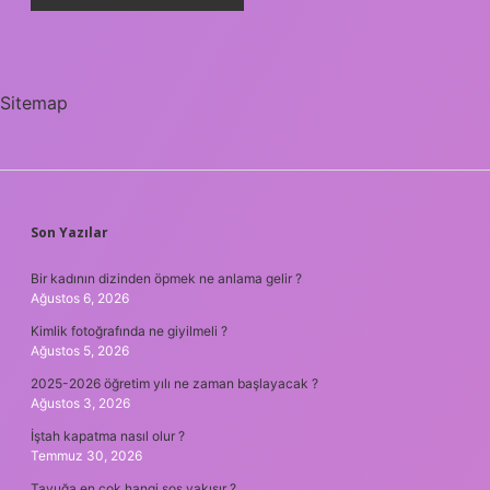
Sitemap
SIDEBAR
Son Yazılar
Bir kadının dizinden öpmek ne anlama gelir ?
Ağustos 6, 2026
Kimlik fotoğrafında ne giyilmeli ?
Ağustos 5, 2026
2025-2026 öğretim yılı ne zaman başlayacak ?
Ağustos 3, 2026
İştah kapatma nasıl olur ?
Temmuz 30, 2026
Tavuğa en çok hangi sos yakışır ?