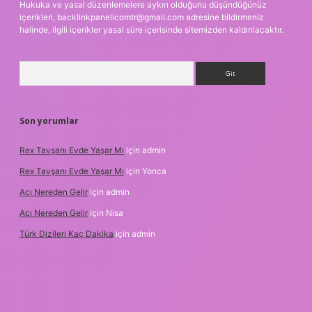
Hukuka ve yasal düzenlemelere aykırı olduğunu düşündüğünüz
içerikleri,
backlinkpanelicomtr@gmail.com
adresine bildirmeniz
halinde, ilgili içerikler yasal süre içerisinde sitemizden kaldırılacaktır.
Arama
Son yorumlar
Rex Tavşanı Evde Yaşar Mı
için
admin
Rex Tavşanı Evde Yaşar Mı
için
Yonca
Acı Nereden Gelir
için
admin
Acı Nereden Gelir
için
Nisa
Türk Dizileri Kaç Dakika
için
admin