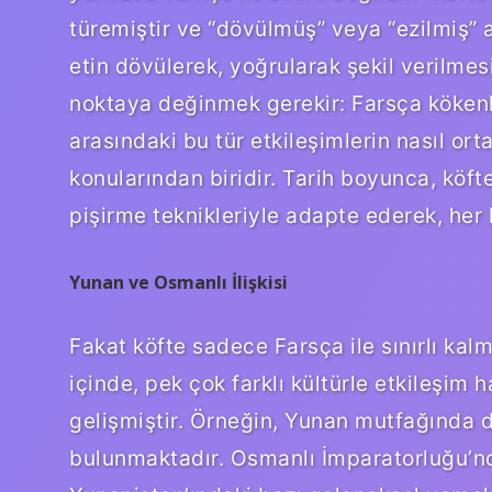
türemiştir ve “dövülmüş” veya “ezilmiş” 
etin dövülerek, yoğrularak şekil verilme
noktaya değinmek gerekir: Farsça kökenli 
arasındaki bu tür etkileşimlerin nasıl orta
konularından biridir. Tarih boyunca, köft
pişirme teknikleriyle adapte ederek, her k
Yunan ve Osmanlı İlişkisi
Fakat köfte sadece Farsça ile sınırlı kal
içinde, pek çok farklı kültürle etkileşim
gelişmiştir. Örneğin, Yunan mutfağında d
bulunmaktadır. Osmanlı İmparatorluğu’nd