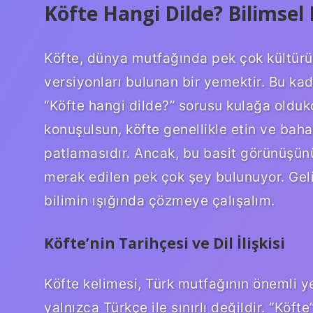
Köfte Hangi Dilde? Bilimsel 
Köfte, dünya mutfağında pek çok kültürün
versiyonları bulunan bir yemektir. Bu ka
“Köfte hangi dilde?” sorusu kulağa oldukç
konuşulsun, köfte genellikle etin ve baha
patlamasıdır. Ancak, bu basit görünüşün
merak edilen pek çok şey bulunuyor. Gel
bilimin ışığında çözmeye çalışalım.
Köfte’nin Tarihçesi ve Dil İlişkisi
Köfte kelimesi, Türk mutfağının önemli 
yalnızca Türkçe ile sınırlı değildir. “Köf