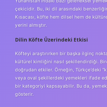
Yunanistan’ındaki bazı geleneksel yemekl
çekicidir. Bu, iki dil arasındaki benzerliğ
Kısacası, köfte hem dilsel hem de kültürel
yerini almıştır.
Dilin Köfte Üzerindeki Etkisi
Köfteyi araştırırken bir başka ilginç nok
kültürel kimliğini nasıl şekillendirdiği. Bi
doğrudan etkiler. Örneğin, Türkçe’deki “k
veya oval şekillerdeki yemekleri ifade e
bir kategoriyi kapsayabilir. Bu da, yemek 
gösterir.