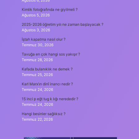
Ağustos 6, 2026
Kimlik fotoğrafında ne giyilmeli ?
Ağustos 5, 2026
2025-2026 öğretim yılı ne zaman başlayacak ?
Ağustos 3, 2026
İştah kapatma nasıl olur ?
Temmuz 30, 2026
Tavuğa en çok hangi sos yakışır ?
Temmuz 28, 2026
Kafada bulanıklık ne demek ?
Temmuz 25, 2026
Karl Marx’ın dinî inancı nedir ?
Temmuz 24, 2026
15 inci p eğt tug k lığı nerededir ?
Temmuz 24, 2026
Hangi besinler sağlıksız ?
Temmuz 22, 2026