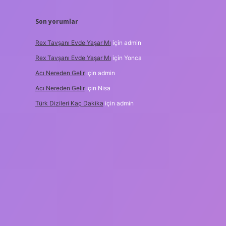
Son yorumlar
Rex Tavşanı Evde Yaşar Mı
için
admin
Rex Tavşanı Evde Yaşar Mı
için
Yonca
Acı Nereden Gelir
için
admin
Acı Nereden Gelir
için
Nisa
Türk Dizileri Kaç Dakika
için
admin