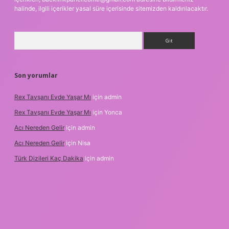
halinde, ilgili içerikler yasal süre içerisinde sitemizden kaldırılacaktır.
Arama
Son yorumlar
Rex Tavşanı Evde Yaşar Mı
için
admin
Rex Tavşanı Evde Yaşar Mı
için
Yonca
Acı Nereden Gelir
için
admin
Acı Nereden Gelir
için
Nisa
Türk Dizileri Kaç Dakika
için
admin