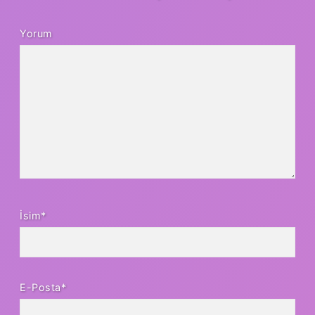
Yorum
İsim*
E-Posta*