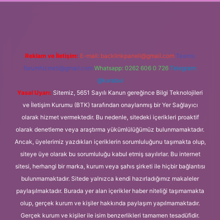
xper
Reklam ve İletişim:
E-mail:
backlinkpaneli@gmail.com
Teams:
forumhizmeti@gmail.com
Whatsapp: 0262 606 0 726
Telegram:
@karabul
Yasal Uyarı:
Sitemiz, 5651 Sayılı Kanun gereğince Bilgi Teknolojileri
ve İletişim Kurumu (BTK) tarafından onaylanmış bir Yer Sağlayıcı
olarak hizmet vermektedir. Bu nedenle, sitedeki içerikleri proaktif
olarak denetleme veya araştırma yükümlülüğümüz bulunmamaktadır.
Ancak, üyelerimiz yazdıkları içeriklerin sorumluluğunu taşımakta olup,
siteye üye olarak bu sorumluluğu kabul etmiş sayılırlar. Bu internet
sitesi, herhangi bir marka, kurum veya şahıs şirketi ile hiçbir bağlantısı
bulunmamaktadır. Sitede yalnızca kendi hazırladığımız makaleler
paylaşılmaktadır. Burada yer alan içerikler haber niteliği taşımamakta
olup, gerçek kurum ve kişiler hakkında paylaşım yapılmamaktadır.
Gerçek kurum ve kişiler ile isim benzerlikleri tamamen tesadüfidir.