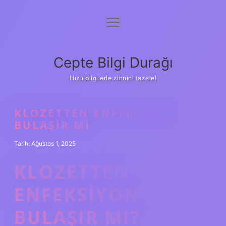
menüyü
Anasayfa
aç
Gizlilik Politikası
Cepte Bilgi Durağı
Yasal Uyarı
Hızlı bilgilerle zihnini tazele!
Hakkımızda
KLOZETTEN ENFEKSIYON
BULAŞIR MI
Tarih: Ağustos 1, 2025
KLOZETTEN
ENFEKSIYON
BULAŞIR MI?