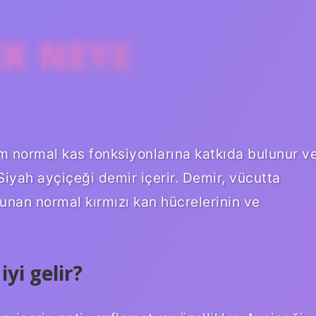
EK NEYE
m normal kas fonksiyonlarına katkıda bulunur v
 Siyah ayçiçeği demir içerir. Demir, vücutta
unan normal kırmızı kan hücrelerinin ve
yi gelir?