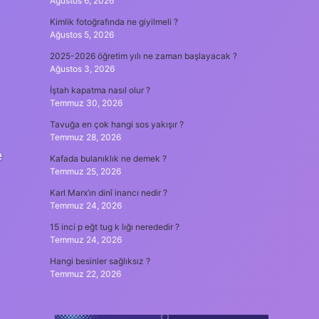
Ağustos 6, 2026
Kimlik fotoğrafında ne giyilmeli ?
Ağustos 5, 2026
2025-2026 öğretim yılı ne zaman başlayacak ?
Ağustos 3, 2026
İştah kapatma nasıl olur ?
Temmuz 30, 2026
Tavuğa en çok hangi sos yakışır ?
Temmuz 28, 2026
e
Kafada bulanıklık ne demek ?
Temmuz 25, 2026
Karl Marx’ın dinî inancı nedir ?
Temmuz 24, 2026
15 inci p eğt tug k lığı nerededir ?
Temmuz 24, 2026
Hangi besinler sağlıksız ?
Temmuz 22, 2026