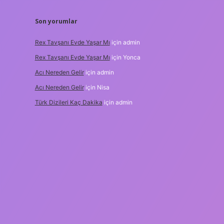
Son yorumlar
Rex Tavşanı Evde Yaşar Mı
için
admin
Rex Tavşanı Evde Yaşar Mı
için
Yonca
Acı Nereden Gelir
için
admin
Acı Nereden Gelir
için
Nisa
Türk Dizileri Kaç Dakika
için
admin