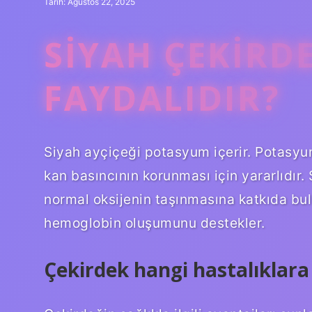
Tarih: Ağustos 22, 2025
SIYAH ÇEKIRD
FAYDALIDIR?
Siyah ayçiçeği potasyum içerir. Potasyu
kan basıncının korunması için yararlıdır.
normal oksijenin taşınmasına katkıda bul
hemoglobin oluşumunu destekler.
Çekirdek hangi hastalıklara i