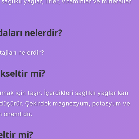
ağlıklı yağlar, lifler, vitaminler ve mineraller
aları nelerdir?
ajları nelerdir?
kseltir mi?
ak için taşır. İçerdikleri sağlıklı yağlar kan
ü düşürür. Çekirdek magnezyum, potasyum ve
n önemlidir.
ltir mi?