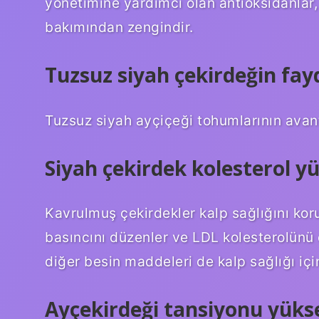
yönetimine yardımcı olan antioksidanlar, s
bakımından zengindir.
Tuzsuz siyah çekirdeğin fayd
Tuzsuz siyah ayçiçeği tohumlarının avant
Siyah çekirdek kolesterol yü
Kavrulmuş çekirdekler kalp sağlığını korum
basıncını düzenler ve LDL kolesterolün
diğer besin maddeleri de kalp sağlığı içi
Ayçekirdeği tansiyonu yükse