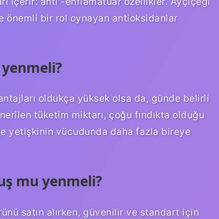
arı içerir: anti -enflamatuar özellikler. Ayçiçeği
e önemli bir rol oynayan antioksidanlar
 yenmeli?
ntajları oldukça yüksek olsa da, günde belirli
nerilen tüketim miktarı, çoğu fındıkta olduğu
ı ve yetişkinin vücudunda daha fazla bireye
muş mu yenmeli?
ünü satın alırken, güvenilir ve standart için