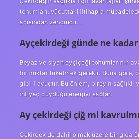
Çekirdeğin sağlıkla ilgili avantajları şunl
tohumları, vücuttaki iltihapla mücadeled
açısından zengindir. .
Ayçekirdeği günde ne kadar
Beyaz ve siyah ayçiçeği tohumlarının ava
bir miktar tüketmek gerekir. Buna göre, ö
gibi 1 avuçtır. Bu önlem, bireyin sağlıkl
ihtiyaç duyduğu enerjiyi sağlar.
Ay çekirdeği çiğ mi kavrul
Çekirdek de dahil olmak üzere bir gıda ür