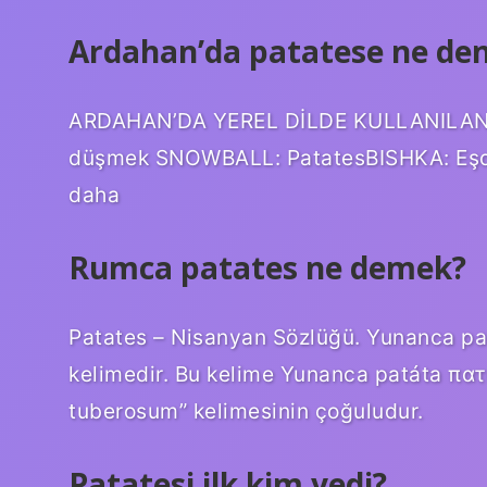
Ardahan’da patatese ne den
ARDAHAN’DA YEREL DİLDE KULLANILAN B
düşmek SNOWBALL: PatatesBISHKA: Eşde
daha
Rumca patates ne demek?
Patates – Nisanyan Sözlüğü. Yunanca pa
kelimedir. Bu kelime Yunanca patáta πατάτ
tuberosum” kelimesinin çoğuludur.
Patatesi ilk kim yedi?