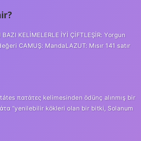
ir?
AZI KELİMELERLE İYİ ÇİFTLEŞİR: Yorgun
ğeri CAMUŞ: MandaLAZUT: Mısır 141 satır
tátes πατάτες kelimesinden ödünç alınmış bir
α “yenilebilir kökleri olan bir bitki, Solanum