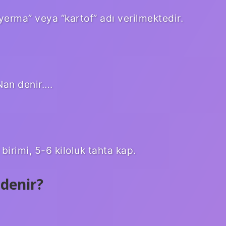
erma” veya “kartof” adı verilmektedir.
Nan denir….
 birimi, 5-6 kiloluk tahta kap.
denir?