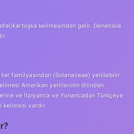
ofel/kartoşka kelimesinden gelir. Genellikle
ır.
ler familyasından (Solanaceae) yenilebilir
kelimesi Amerikan yerlilerinin dilinden
illerine ve İtalyanca ve Yunancadan Türkçeye
 kelimesi vardır.
r?