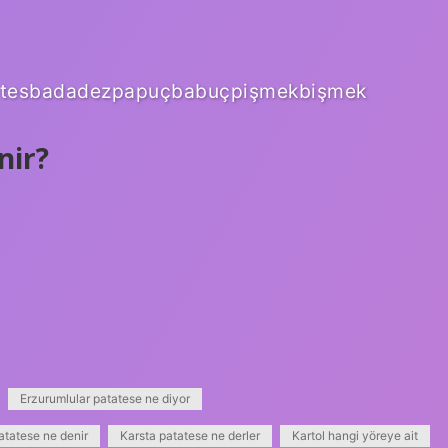
tatesbadadezpapuçbabuçpişmekbişmek
nir?
Erzurumlular patatese ne diyor
tatese ne denir
Karsta patatese ne derler
Kartol hangi yöreye ait