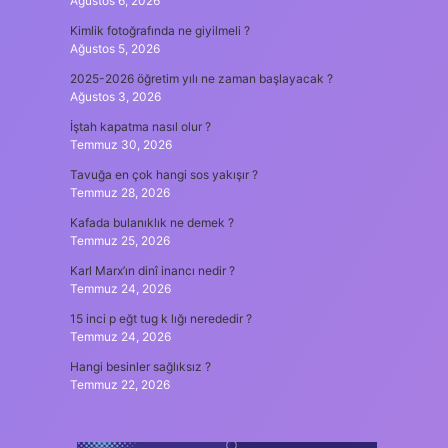
Ağustos 6, 2026
Kimlik fotoğrafında ne giyilmeli ?
Ağustos 5, 2026
2025-2026 öğretim yılı ne zaman başlayacak ?
Ağustos 3, 2026
İştah kapatma nasıl olur ?
Temmuz 30, 2026
Tavuğa en çok hangi sos yakışır ?
Temmuz 28, 2026
Kafada bulanıklık ne demek ?
Temmuz 25, 2026
Karl Marx’ın dinî inancı nedir ?
Temmuz 24, 2026
15 inci p eğt tug k lığı nerededir ?
Temmuz 24, 2026
Hangi besinler sağlıksız ?
Temmuz 22, 2026