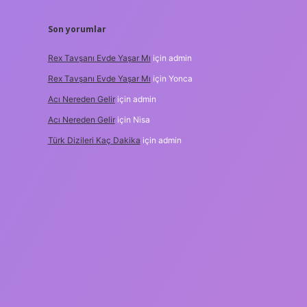
Son yorumlar
Rex Tavşanı Evde Yaşar Mı
için
admin
Rex Tavşanı Evde Yaşar Mı
için
Yonca
Acı Nereden Gelir
için
admin
Acı Nereden Gelir
için
Nisa
Türk Dizileri Kaç Dakika
için
admin