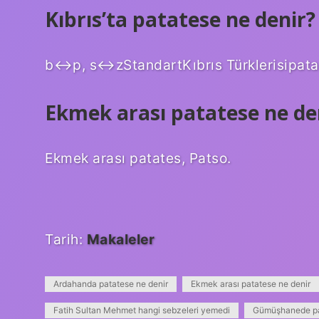
Kıbrıs’ta patatese ne denir?
b↔p, s↔zStandartKıbrıs Türklerisipa
Ekmek arası patatese ne de
Ekmek arası patates, Patso.
Tarih:
Makaleler
Ardahanda patatese ne denir
Ekmek arası patatese ne denir
Fatih Sultan Mehmet hangi sebzeleri yemedi
Gümüşhanede pa