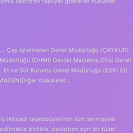
nomik sektörde faaliyet gösteren hükümet
 ( … Çay İşletmeleri Genel Müdürlüğü (ÇAYKUR)
 Müdürlüğü (DHMİ) Devlet Malzeme Ofisi Genel
… Et ve Süt Kurumu Genel Müdürlüğü (ESK) Eti
 MADEN)Diğer makaleler…
mu iktisadi teşebbüslerinin tüm sermayesi
edilmekle birlikte, devletten ayrı bir tüzel