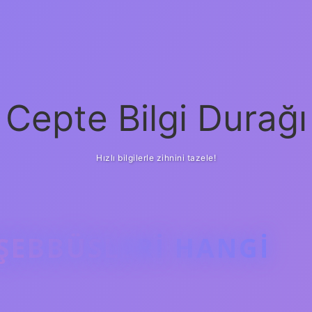
Cepte Bilgi Durağı
Hızlı bilgilerle zihnini tazele!
EŞEBBÜSLERI HANGI