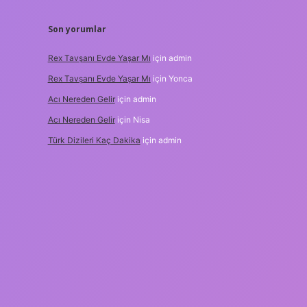
Son yorumlar
Rex Tavşanı Evde Yaşar Mı
için
admin
Rex Tavşanı Evde Yaşar Mı
için
Yonca
Acı Nereden Gelir
için
admin
Acı Nereden Gelir
için
Nisa
Türk Dizileri Kaç Dakika
için
admin