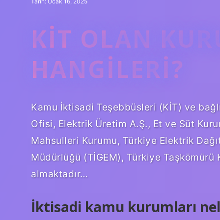
Tarih: Ocak 16, 2025
KİT OLAN KU
HANGILERI?
Kamu İktisadi Teşebbüsleri (KİT) ve bağl
Ofisi, Elektrik Üretim A.Ş., Et ve Süt K
Mahsulleri Kurumu, Türkiye Elektrik Dağı
Müdürlüğü (TİGEM), Türkiye Taşkömürü Ku
almaktadır…
İktisadi kamu kurumları nel