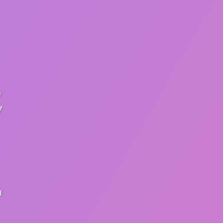
e
7
ı