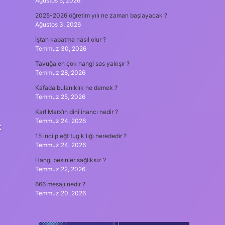
Ağustos 5, 2026
2025-2026 öğretim yılı ne zaman başlayacak ?
Ağustos 3, 2026
İştah kapatma nasıl olur ?
Temmuz 30, 2026
Tavuğa en çok hangi sos yakışır ?
Temmuz 28, 2026
Kafada bulanıklık ne demek ?
Temmuz 25, 2026
Karl Marx’ın dinî inancı nedir ?
Temmuz 24, 2026
k
15 inci p eğt tug k lığı nerededir ?
Temmuz 24, 2026
Hangi besinler sağlıksız ?
Temmuz 22, 2026
666 mesajı nedir ?
Temmuz 20, 2026