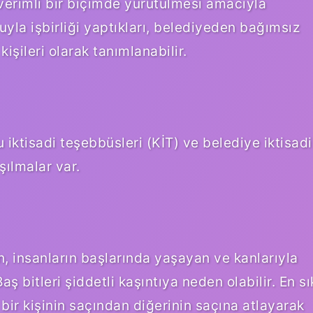
 verimli bir biçimde yürütülmesi amacıyla
yla işbirliği yaptıkları, belediyeden bağımsız
işileri olarak tanımlanabilir.
iktisadi teşebbüsleri (KİT) ve belediye iktisadi
şılmalar var.
den, insanların başlarında yaşayan ve kanlarıyla
ş bitleri şiddetli kaşıntıya neden olabilir. En sı
e bir kişinin saçından diğerinin saçına atlayarak