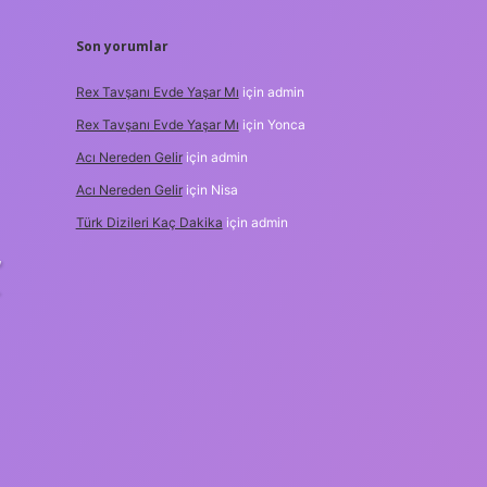
Son yorumlar
Rex Tavşanı Evde Yaşar Mı
için
admin
Rex Tavşanı Evde Yaşar Mı
için
Yonca
Acı Nereden Gelir
için
admin
Acı Nereden Gelir
için
Nisa
Türk Dizileri Kaç Dakika
için
admin
,
-