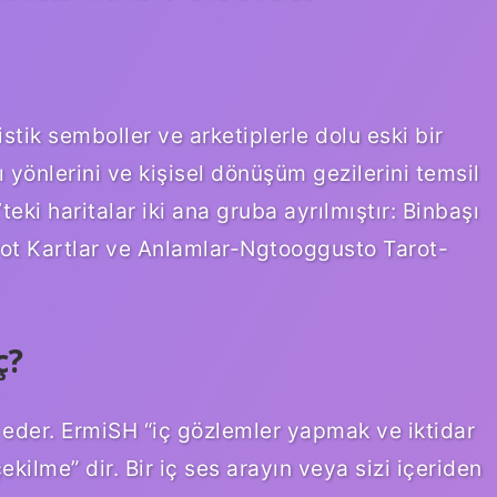
mistik semboller ve arketiplerle dolu eski bir
ı yönlerini ve kişisel dönüşüm gezilerini temsil
eki haritalar iki ana gruba ayrılmıştır: Binbaşı
t Kartlar ve Anlamlar-Ngtooggusto Tarot-
ç?
il eder. ErmiSH “iç gözlemler yapmak ve iktidar
ekilme” dir. Bir iç ses arayın veya sizi içeriden