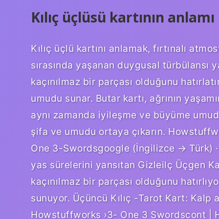
Kılıç üçlüsü kartının anlamı
Kılıç üçlü kartını anlamak, fırtınalı atmo
sırasında yaşanan duygusal türbülansı yan
kaçınılmaz bir parçası olduğunu hatırla
umudu sunar. Butar kartı, ağrının yaşamın
aynı zamanda iyileşme ve büyüme umudu s
şifa ve umudu ortaya çıkarın. Howstuff
One 3-Swordsgoogle (İngilizce → Türk) · O
yas sürelerini yansıtan Gizleilç Üçgen Kar
kaçınılmaz bir parçası olduğunu hatırlı
sunuyor. Üçüncü Kılıç -Tarot Kart: Kalp a
Howstuffworks ›3- One 3 Swordscont |