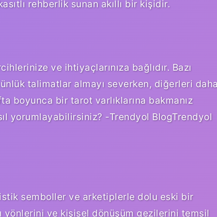
ıtlı rehberlik sunan akıllı bir kişidir.
rcihlerinize ve ihtiyaçlarınıza bağlıdır. Bazı
 günlük talimatlar almayı severken, diğerleri dah
afta boyunca bir tarot varlıklarına bakmanız
asıl yorumlayabilirsiniz? -Trendyol BlogTrendyol
mistik semboller ve arketiplerle dolu eski bir
ı yönlerini ve kişisel dönüşüm gezilerini temsil