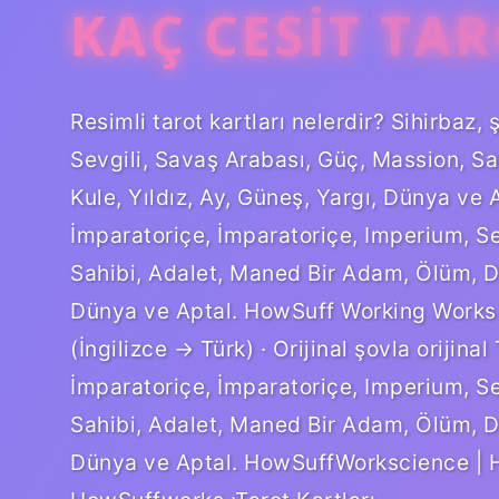
KAÇ CESIT TA
Resimli tarot kartları nelerdir? Sihirbaz,
Sevgili, Savaş Arabası, Güç, Massion, S
Kule, Yıldız, Ay, Güneş, Yargı, Dünya ve A
İmparatoriçe, İmparatoriçe, Imperium, Se
Sahibi, Adalet, Maned Bir Adam, Ölüm, Den
Dünya ve Aptal. HowSuff Working Works
(İngilizce → Türk) · Orijinal şovla orijinal
İmparatoriçe, İmparatoriçe, Imperium, Se
Sahibi, Adalet, Maned Bir Adam, Ölüm, Den
Dünya ve Aptal. HowSuffWorkscience | H