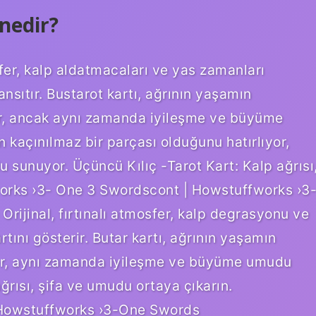
 nedir?
sfer, kalp aldatmacaları ve yas zamanları
sıtır. Bustarot kartı, ağrının yaşamın
tır, ancak aynı zamanda iyileşme ve büyüme
 kaçınılmaz bir parçası olduğunu hatırlıyor,
unuyor. Üçüncü Kılıç -Tarot Kart: Kalp ağrısı
works ›3- One 3 Swordscont | Howstuffworks ›3
rijinal, fırtınalı atmosfer, kalp degrasyonu ve
tını gösterir. Butar kartı, ağrının yaşamın
yor, aynı zamanda iyileşme ve büyüme umudu
ğrısı, şifa ve umudu ortaya çıkarın.
 Howstuffworks ›3-One Swords