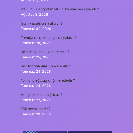
Ağustos 5, 2026
2025-2026 öğretim yılı ne zaman başlayacak ?
Ağustos 3, 2026
İştah kapatma nasıl olur ?
Temmuz 30, 2026
Tavuğa en çok hangi sos yakışır ?
Temmuz 28, 2026
Kafada bulanıklık ne demek ?
Temmuz 25, 2026
Karl Marx’ın dinî inancı nedir ?
Temmuz 24, 2026
15 inci p eğt tug k lığı nerededir ?
Temmuz 24, 2026
Hangi besinler sağlıksız ?
Temmuz 22, 2026
666 mesajı nedir ?
Temmuz 20, 2026