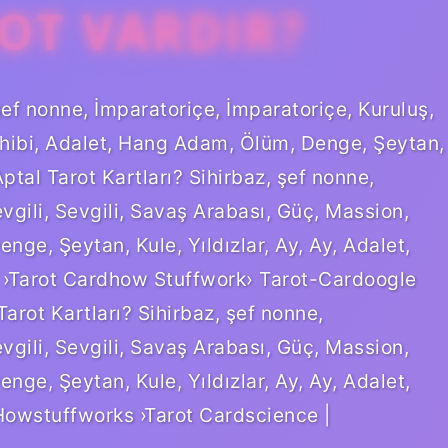
ROT VARDIR?
 şef nonne, İmparatoriçe, İmparatoriçe, Kuruluş,
ahibi, Adalet, Hang Adam, Ölüm, Denge, Şeytan,
ptal Tarot Kartları? Sihirbaz, şef nonne,
vgili, Sevgili, Savaş Arabası, Güç, Massion,
ge, Şeytan, Kule, Yıldızlar, Ay, Ay, Adalet,
 ›Tarot Cardhow Stuffwork› Tarot-Cardoogle
 Tarot Kartları? Sihirbaz, şef nonne,
vgili, Sevgili, Savaş Arabası, Güç, Massion,
ge, Şeytan, Kule, Yıldızlar, Ay, Ay, Adalet,
owstuffworks ›Tarot Cardscience |