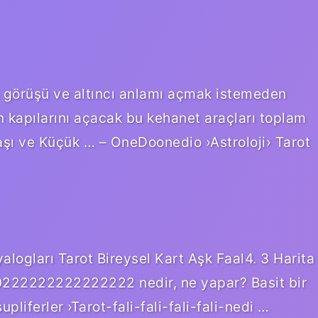
lü görüşü ve altıncı anlamı açmak istemeden
n kapılarını açacak bu kehanet araçları toplam
aşı ve Küçük … – OneDoonedio ›Astroloji› Tarot
yalogları Tarot Bireysel Kart Aşk Faal4. 3 Harita
 20222222222222222 nedir, ne yapar? Basit bir
upliferler ›Tarot-fali-fali-fali-fali-nedi …