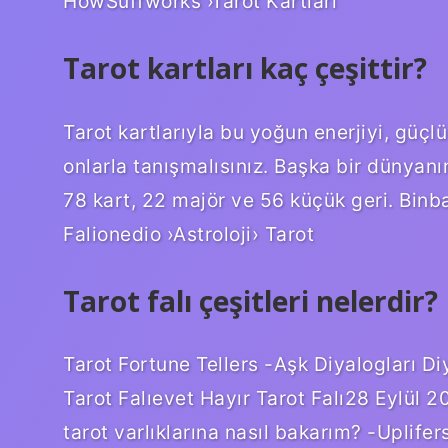
HowSuffworks ›Tarot Kartları
Tarot kartları kaç çeşittir?
Tarot kartlarıyla bu yoğun enerjiyi, güç
onlarla tanışmalısınız. Başka bir dünyanı
78 kart, 22 majör ve 56 küçük geri. Binb
Falionedio ›Astroloji› Tarot
Tarot falı çeşitleri nelerdir?
Tarot Fortune Tellers -Aşk Diyalogları Di
Tarot Falıevet Hayır Tarot Falı28 Eylül
tarot varlıklarına nasıl bakarım? -Uplifers