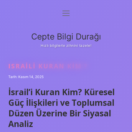
menüyü
Anasayfa
aç
Gizlilik Politikası
Cepte Bilgi Durağı
Yasal Uyarı
Hızlı bilgilerle zihnini tazele!
Hakkımızda
ISRAILI KURAN KIM ?
Tarih: Kasım 14, 2025
İsrail’i Kuran Kim? Küresel
Güç İlişkileri ve Toplumsal
Düzen Üzerine Bir Siyasal
Analiz