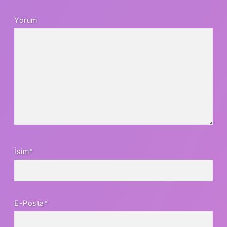
Yorum
İsim*
E-Posta*