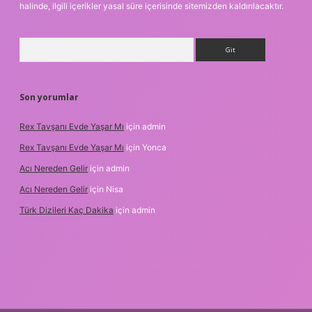
halinde, ilgili içerikler yasal süre içerisinde sitemizden kaldırılacaktır.
Arama
Son yorumlar
Rex Tavşanı Evde Yaşar Mı
için
admin
Rex Tavşanı Evde Yaşar Mı
için
Yonca
Acı Nereden Gelir
için
admin
Acı Nereden Gelir
için
Nisa
Türk Dizileri Kaç Dakika
için
admin