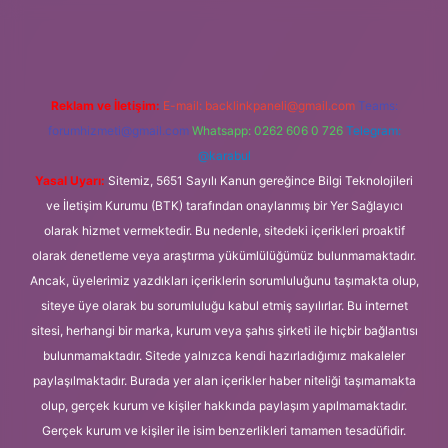
xper
Reklam ve İletişim:
E-mail:
backlinkpaneli@gmail.com
Teams:
forumhizmeti@gmail.com
Whatsapp: 0262 606 0 726
Telegram:
@karabul
Yasal Uyarı:
Sitemiz, 5651 Sayılı Kanun gereğince Bilgi Teknolojileri
ve İletişim Kurumu (BTK) tarafından onaylanmış bir Yer Sağlayıcı
olarak hizmet vermektedir. Bu nedenle, sitedeki içerikleri proaktif
olarak denetleme veya araştırma yükümlülüğümüz bulunmamaktadır.
Ancak, üyelerimiz yazdıkları içeriklerin sorumluluğunu taşımakta olup,
siteye üye olarak bu sorumluluğu kabul etmiş sayılırlar. Bu internet
sitesi, herhangi bir marka, kurum veya şahıs şirketi ile hiçbir bağlantısı
bulunmamaktadır. Sitede yalnızca kendi hazırladığımız makaleler
paylaşılmaktadır. Burada yer alan içerikler haber niteliği taşımamakta
olup, gerçek kurum ve kişiler hakkında paylaşım yapılmamaktadır.
Gerçek kurum ve kişiler ile isim benzerlikleri tamamen tesadüfidir.