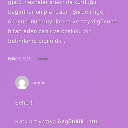
gücü, nesneler arasında kurduğu
bağıntılar ön plandadır. Şiirde imge,
okuyucunun duyularına ve hayal gücüne
hitap eden canlı ve coşkulu bir
betimleme biçimidir .
Eylül 26, 2025
Yanıtla
admin
Seher!
Katkınız yazıya
özgünlük
kattı.