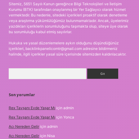
Sitemiz, 5651 Sayılı Kanun gereğince Bilgi Teknolojileri ve İletişim
Kurumu (BTK) tarafından onaylanmış bir Yer Sağlayıcı olarak hizmet
vermektedir. Bu nedenle, sitedeki içerikleri proaktif olarak denetleme
veya araştırma yükümlülüğümüz bulunmamaktadır. Ancak, üyelerimiz
yazdıkları içeriklerin sorumluluğunu taşımakta olup, siteye üye olarak
bu sorumluluğu kabul etmiş sayılırlar.
Hukuka ve yasal düzenlemelere aykırı olduğunu düşündüğünüz
içerikleri,
backlinkpanelicomtr@gmail.com
adresine bildirmeniz
halinde, ilgili içerikler yasal süre içerisinde sitemizden kaldırılacaktır.
Arama
Son yorumlar
Rex Tavşanı Evde Yaşar Mı
için
admin
Rex Tavşanı Evde Yaşar Mı
için
Yonca
Acı Nereden Gelir
için
admin
Acı Nereden Gelir
için
Nisa