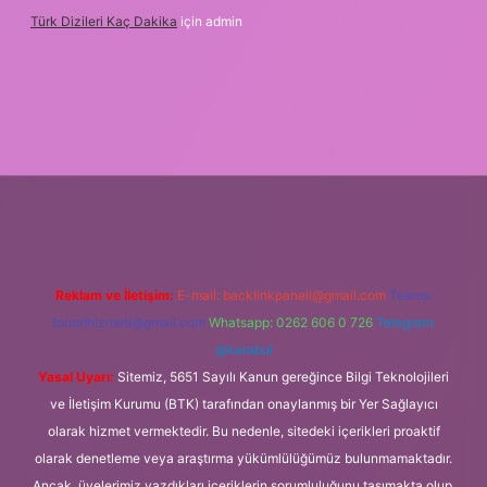
Türk Dizileri Kaç Dakika
için
admin
er
Reklam ve İletişim:
E-mail:
backlinkpaneli@gmail.com
Teams:
forumhizmeti@gmail.com
Whatsapp: 0262 606 0 726
Telegram:
@karabul
Yasal Uyarı:
Sitemiz, 5651 Sayılı Kanun gereğince Bilgi Teknolojileri
ve İletişim Kurumu (BTK) tarafından onaylanmış bir Yer Sağlayıcı
olarak hizmet vermektedir. Bu nedenle, sitedeki içerikleri proaktif
olarak denetleme veya araştırma yükümlülüğümüz bulunmamaktadır.
Ancak, üyelerimiz yazdıkları içeriklerin sorumluluğunu taşımakta olup,