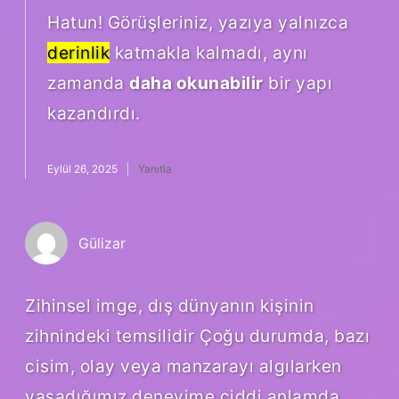
Hatun! Görüşleriniz, yazıya yalnızca
derinlik
katmakla kalmadı, aynı
zamanda
daha okunabilir
bir yapı
kazandırdı.
Eylül 26, 2025
Yanıtla
Gülizar
Zihinsel imge, dış dünyanın kişinin
zihnindeki temsilidir Çoğu durumda, bazı
cisim, olay veya manzarayı algılarken
yaşadığımız deneyime ciddi anlamda