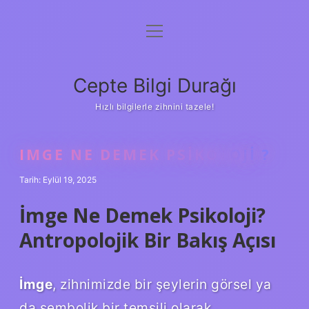
menüyü
Anasayfa
aç
Gizlilik Politikası
Cepte Bilgi Durağı
Yasal Uyarı
Hızlı bilgilerle zihnini tazele!
Hakkımızda
IMGE NE DEMEK PSIKOLOJI ?
Tarih: Eylül 19, 2025
İmge Ne Demek Psikoloji?
Antropolojik Bir Bakış Açısı
İmge
, zihnimizde bir şeylerin görsel ya
da sembolik bir temsili olarak