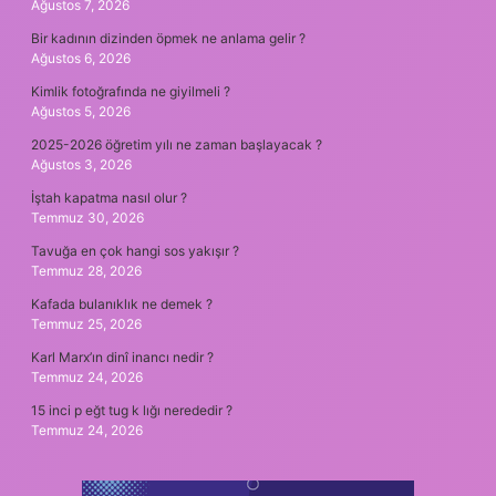
Ağustos 7, 2026
Bir kadının dizinden öpmek ne anlama gelir ?
Ağustos 6, 2026
Kimlik fotoğrafında ne giyilmeli ?
Ağustos 5, 2026
2025-2026 öğretim yılı ne zaman başlayacak ?
Ağustos 3, 2026
İştah kapatma nasıl olur ?
Temmuz 30, 2026
Tavuğa en çok hangi sos yakışır ?
Temmuz 28, 2026
Kafada bulanıklık ne demek ?
Temmuz 25, 2026
Karl Marx’ın dinî inancı nedir ?
Temmuz 24, 2026
15 inci p eğt tug k lığı nerededir ?
Temmuz 24, 2026