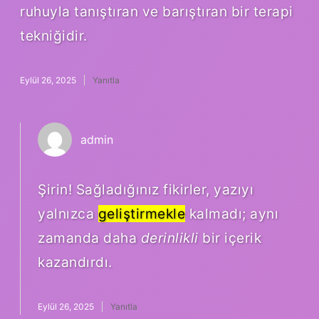
ruhuyla tanıştıran ve barıştıran bir terapi
tekniğidir.
Eylül 26, 2025
Yanıtla
admin
Şirin! Sağladığınız fikirler, yazıyı
yalnızca
geliştirmekle
kalmadı; aynı
zamanda daha
derinlikli
bir içerik
kazandırdı.
Eylül 26, 2025
Yanıtla