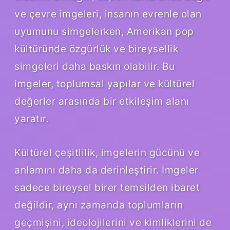
ve çevre imgeleri, insanın evrenle olan
uyumunu simgelerken, Amerikan pop
kültüründe özgürlük ve bireysellik
simgeleri daha baskın olabilir. Bu
imgeler, toplumsal yapılar ve kültürel
değerler arasında bir etkileşim alanı
yaratır.
Kültürel çeşitlilik, imgelerin gücünü ve
anlamını daha da derinleştirir. İmgeler
sadece bireysel birer temsilden ibaret
değildir, aynı zamanda toplumların
geçmişini, ideolojilerini ve kimliklerini de