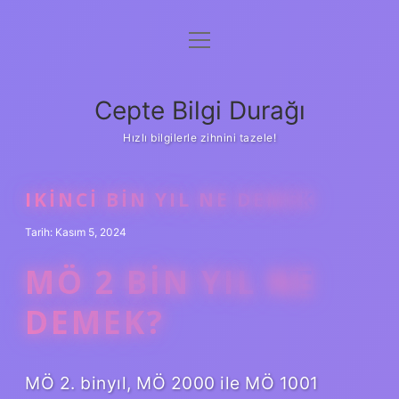
menüyü
Anasayfa
aç
Gizlilik Politikası
Cepte Bilgi Durağı
Yasal Uyarı
Hızlı bilgilerle zihnini tazele!
Hakkımızda
IKINCI BIN YIL NE DEMEK
Tarih: Kasım 5, 2024
MÖ 2 BIN YIL NE
DEMEK?
MÖ 2. binyıl, MÖ 2000 ile MÖ 1001