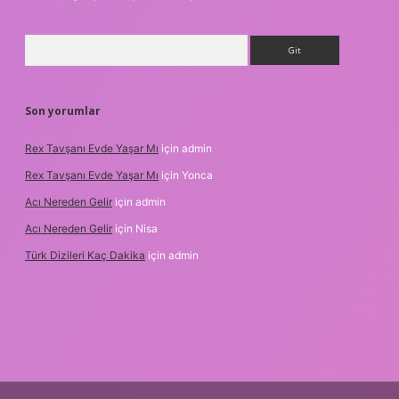
Arama
Son yorumlar
Rex Tavşanı Evde Yaşar Mı
için
admin
Rex Tavşanı Evde Yaşar Mı
için
Yonca
Acı Nereden Gelir
için
admin
Acı Nereden Gelir
için
Nisa
Türk Dizileri Kaç Dakika
için
admin
txper