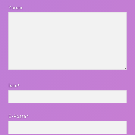
Yorum
İsim*
E-Posta*