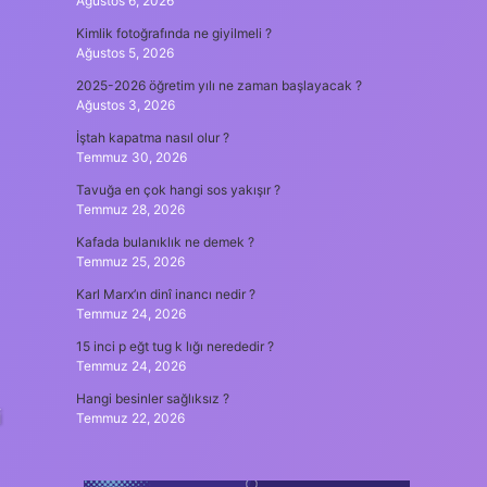
Ağustos 6, 2026
Kimlik fotoğrafında ne giyilmeli ?
Ağustos 5, 2026
2025-2026 öğretim yılı ne zaman başlayacak ?
Ağustos 3, 2026
İştah kapatma nasıl olur ?
Temmuz 30, 2026
Tavuğa en çok hangi sos yakışır ?
Temmuz 28, 2026
Kafada bulanıklık ne demek ?
Temmuz 25, 2026
Karl Marx’ın dinî inancı nedir ?
Temmuz 24, 2026
15 inci p eğt tug k lığı nerededir ?
Temmuz 24, 2026
Hangi besinler sağlıksız ?
i
Temmuz 22, 2026