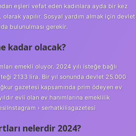
ndan eşleri vefat eden kadınlara ayda bir kez
L olarak yapılır. Sosyal yardım almak için devlet
uda bulunulması gerekir.
e kadar olacak?
arı emekli oluyor. 2024 yılı isteğe bağlı
teği 2133 lira. Bir yıl sonunda devlet 25.000
ağkur gazetesi kapsamında prim ödeyen ev
ıldır evli olan ev hanımlarına emeklilik
siInstagram › serhatkilisgazetesi
tları nelerdir 2024?