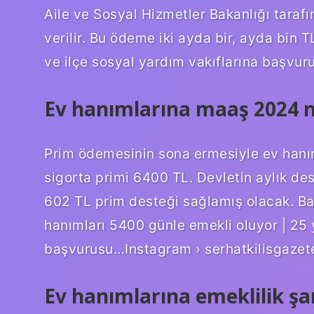
Aile ve Sosyal Hizmetler Bakanlığı tarafı
verilir. Bu ödeme iki ayda bir, ayda bin T
ve ilçe sosyal yardım vakıflarına başvur
Ev hanımlarına maaş 2024 n
Prim ödemesinin sona ermesiyle ev hanıml
sigorta primi 6400 TL. Devletin aylık des
602 TL prim desteği sağlamış olacak. B
hanımları 5400 günle emekli oluyor | 25 y
başvurusu…Instagram › serhatkilisgazete
Ev hanımlarına emeklilik şar