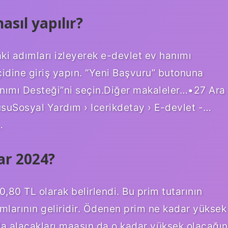
asıl yapılır?
aki adımları izleyerek e-devlet ev hanımı
çidine giriş yapın. “Yeni Başvuru” butonuna
Hanımı Desteği”ni seçin.Diğer makaleler…•27 Ara
suSosyal Yardım › Icerikdetay › E-devlet -…
…
ar 2024?
0,80 TL olarak belirlendi. Bu prim tutarının
mlarının geliridir. Ödenen prim ne kadar yüksek
da alacakları maaşın da o kadar yüksek olacağın