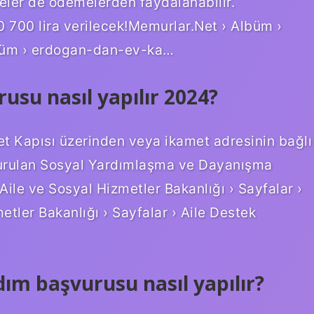
neler de ödemelerden faydalanabilir.
 700 lira verilecek!Memurlar.Net › Albüm ›
büm › erdogan-dan-ev-ka…
su nasıl yapılır 2024?
et Kapısı üzerinden veya ikamet adresinin bağlı
urulan Sosyal Yardımlaşma ve Dayanışma
ıAile ve Sosyal Hizmetler Bakanlığı › Sayfalar ›
tler Bakanlığı › Sayfalar › Aile Destek
dım başvurusu nasıl yapılır?