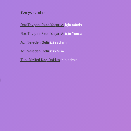
Son yorumlar
Rex Tavşanı Evde Yaşar Mı
için
admin
Rex Tavşanı Evde Yaşar Mı
için
Yonca
Acı Nereden Gelir
için
admin
Acı Nereden Gelir
için
Nisa
Türk Dizileri Kaç Dakika
için
admin
n