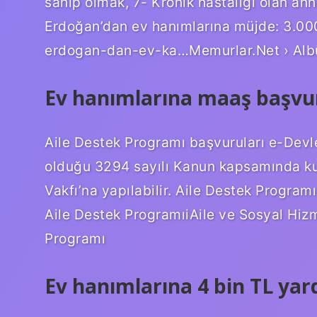
sahip olmak, 7- Kronik hastalığı olan an
Erdoğan’dan ev hanımlarına müjde: 3.000
erdogan-dan-ev-ka…Memurlar.Net › Al
Ev hanımlarına maaş başvuru
Aile Destek Programı başvuruları e-Devl
olduğu 3294 sayılı Kanun kapsamında k
Vakfı’na yapılabilir. Aile Destek Program
Aile Destek ProgramıiAile ve Sosyal Hizme
Programı
Ev hanımlarına 4 bin TL yar