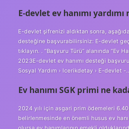
E-devlet ev hanımı yardımı n
E-devlet şifrenizi aldıktan sonra, aşağıd
desteğine başvurabilirsiniz: E-devlet ge
tıklayın. . “Başvuru Türü” alanında “Ev 
2023E-devlet ev hanımı desteği başvuru
Sosyal Yardım › Icerikdetay › E-devlet -
Ev hanımı SGK primi ne kad
2024 yılı için asgari prim ödemeleri 6.40
belirlenmesinde en önemli husus ev hanı
olursa ev hanımlarının emekli oldukların