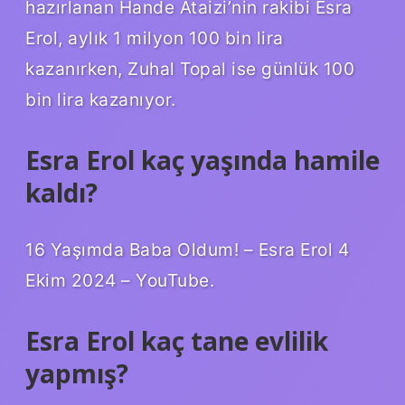
hazırlanan Hande Ataizi’nin rakibi Esra
Erol, aylık 1 milyon 100 bin lira
kazanırken, Zuhal Topal ise günlük 100
bin lira kazanıyor.
Esra Erol kaç yaşında hamile
kaldı?
16 Yaşımda Baba Oldum! – Esra Erol 4
Ekim 2024 – YouTube.
Esra Erol kaç tane evlilik
yapmış?