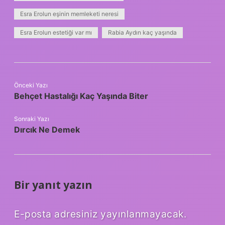
Esra Erolun eşinin memleketi neresi
Esra Erolun estetiği var mı
Rabia Aydın kaç yaşında
Önceki Yazı
Behçet Hastalığı Kaç Yaşında Biter
Sonraki Yazı
Dırcık Ne Demek
Bir yanıt yazın
E-posta adresiniz yayınlanmayacak.