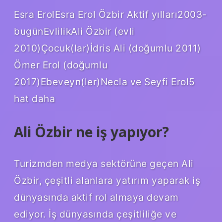
Esra ErolEsra Erol Özbir Aktif yılları2003-
bugünEvlilikAli Özbir (evli
2010)Çocuk(lar)İdris Ali (doğumlu 2011)
Ömer Erol (doğumlu
2017)Ebeveyn(ler)Necla ve Seyfi Erol5
hat daha
Ali Özbir ne iş yapıyor?
Turizmden medya sektörüne geçen Ali
Özbir, çeşitli alanlara yatırım yaparak iş
dünyasında aktif rol almaya devam
ediyor. İş dünyasında çeşitliliğe ve