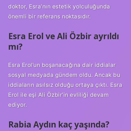
doktor, Esra’nın estetik yolculuğunda
önemli bir referans noktasıdır.
Esra Erol ve Ali Özbir ayrıldı
mı?
Esra Erol’un boşanacağına dair iddialar
sosyal medyada gündem oldu. Ancak bu
iddiaların asılsız olduğu ortaya çıktı. Esra
Erol ile eşi Ali Özbir’in evliliği devam
ediyor.
Rabia Aydın kaç yaşında?