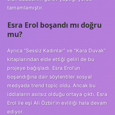
tamamlamıştır.
Esra Erol boşandı mı doğru
mu?
Ayrıca “Sessiz Kadınlar” ve “Kara Duvak”
kitaplarından elde ettiği geliri de bu
projeye bağışladı. Esra Erol’un
boşandığına dair söylentiler sosyal
medyada trend topic oldu. Ancak bu
iddiaların asılsız olduğu ortaya çıktı. Esra
Erol ile eşi Ali Özbir’in evliliği hala devam
ediyor.