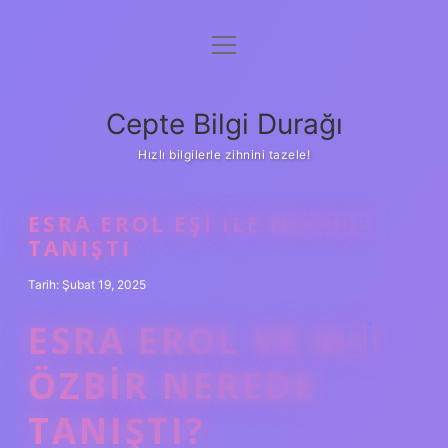
menüyü
Anasayfa
aç
Gizlilik Politikası
Cepte Bilgi Durağı
Yasal Uyarı
Hızlı bilgilerle zihnini tazele!
Hakkımızda
ESRA EROL EŞI ILE NEREDE
TANIŞTI
Tarih: Şubat 19, 2025
ESRA EROL VE ALI
ÖZBIR NEREDE
TANIŞTI?