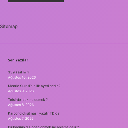
Sitemap
SIDEBAR
Son Yazılar
339 asal mı ?
Ağustos 10, 2026
Mearic Suresi’nin ilk ayeti nedir ?
Ağustos 9, 2026
Tefsirde ıtlak ne demek ?
Ağustos 8, 2026
Karbondioksit nasıl yazılır TDK ?
Ağustos 7, 2026
Bir kadının dizinden öpmek ne anlama gelir ?