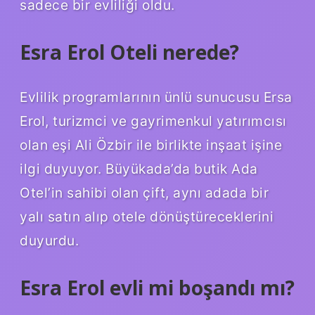
sadece bir evliliği oldu.
Esra Erol Oteli nerede?
Evlilik programlarının ünlü sunucusu Ersa
Erol, turizmci ve gayrimenkul yatırımcısı
olan eşi Ali Özbir ile birlikte inşaat işine
ilgi duyuyor. Büyükada’da butik Ada
Otel’in sahibi olan çift, aynı adada bir
yalı satın alıp otele dönüştüreceklerini
duyurdu.
Esra Erol evli mi boşandı mı?