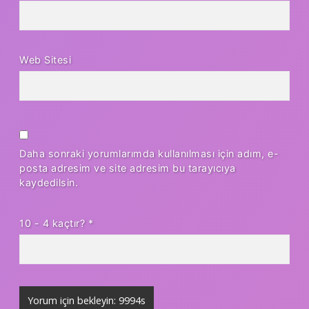
Web Sitesi
Daha sonraki yorumlarımda kullanılması için adım, e-
posta adresim ve site adresim bu tarayıcıya
kaydedilsin.
10 - 4 kaçtır?
*