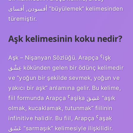
أفسودن, أفساى “büyülemek” kelimesinden
türemiştir.
Aşk kelimesinin koku nedir?
Aşk – Nişanyan Sözlüğü. Arapça ˁişḳ
عِشْق kökünden gelen bir ödünç kelimedir
ve “yoğun bir şekilde sevmek, yoğun ve
yakıcı bir aşk” anlamına gelir. Bu kelime,
fiil formunda Arapça ˁaşiḳa عَشِقَ “aşık
olmak, kucaklamak, tutunmak” fiilinin
infinitive halidir. Bu fiil, Arapça ˁaşaḳ
عَشَق “sarmaşık” kelimesiyle ilişkilidir.