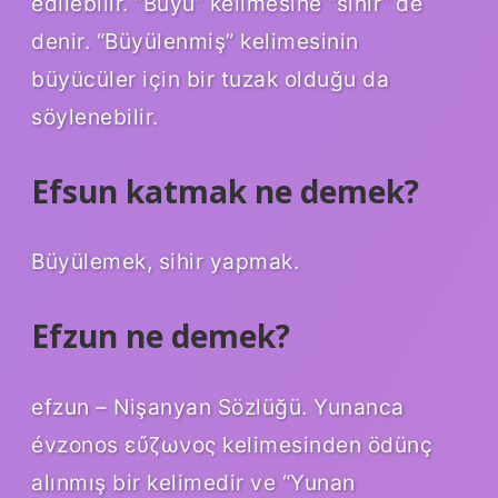
edilebilir. “Büyü” kelimesine “sihir” de
denir. “Büyülenmiş” kelimesinin
büyücüler için bir tuzak olduğu da
söylenebilir.
Efsun katmak ne demek?
Büyülemek, sihir yapmak.
Efzun ne demek?
efzun – Nişanyan Sözlüğü. Yunanca
évzonos εὔζωνος kelimesinden ödünç
alınmış bir kelimedir ve “Yunan