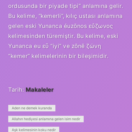
ordusunda bir piyade tipi” anlamına gelir.
Bu kelime, “kemerli”, kılıç ustası anlamına
gelen eski Yunanca éuzōnos εὔζωνος
kelimesinden türemiştir. Bu kelime, eski
Yunanca eu εῦ “iyi” ve zōnē ζώνη
“kemer” kelimelerinin bir bileşimidir.
Tarih:
Makaleler
Aden ne demek kuranda
Allahın hediyesi anlamına gelen isim nedir
Aşk kelimesinin koku nedir