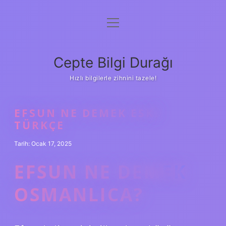
menüyü
Anasayfa
aç
Gizlilik Politikası
Cepte Bilgi Durağı
Yasal Uyarı
Hızlı bilgilerle zihnini tazele!
Hakkımızda
EFSUN NE DEMEK ESKI
TÜRKÇE
Tarih: Ocak 17, 2025
EFSUN NE DEMEK
OSMANLICA?