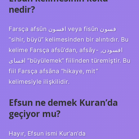
nedir?
Farsça afsūn افسون veya fisūn فسون
“sihir, büyü” kelimesinden bir alıntıdır. Bu
kelime Farsça afsū’dan, afsāy- افسودن,
افسای “büyülemek” fiilinden türemiştir. Bu
fiil Farsça afsāna “hikaye, mit”
kelimesiyle ilişkilidir.
Efsun ne demek Kuran’da
geçiyor mu?
Hayır, Efsun ismi Kur’an’da