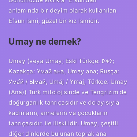
anlamında bir deyim olarak kullanılan
Efsun ismi, güzel bir kız ismidir.
Umay ne demek?
Umay (veya Umay; Eski Türkçe: 𐰆𐰢𐰖;
Kazakça: Ұмай aна, Umay ana; Rusça:
Ума́й / Ымай, Umáj / Ymaj, Türkçe: Umay
(Ana)) Türk mitolojisinde ve Tengrizim’de
doğurganlık tanrıçasıdır ve dolayısıyla
kadınların, annelerin ve çocukların
tanrıçasıdır. ile ilişkilidir. Umay, çeşitli
diğer dinlerde bulunan toprak ana