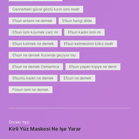
Cennetteki güzel gözlü kızın ismi nedir
Efsun anlamı ne demek
Efsun hangi dilde
Efsun ismi koymak caiz mi
Efsun kadın ismi mi
Efsun katmak ne demek
Efsun kelimesinin kökü nedir
Efsun ne demek Kuranda geçiyor mu
Efsun ne demek Osmanlıca
Efsun yapan kişiye ne denir
Efsunlu kadın ne demek
Efzun ne demek
Füsun ismi ne demek
Önceki Yazı
Kirli Yüz Maskesi Ne Işe Yarar