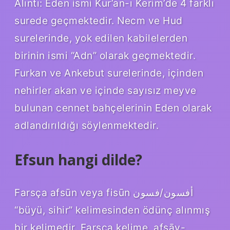
Alıntı: Eden ismi Kur’an-ı Kerim’de 4 farklı
surede geçmektedir. Necm ve Hud
surelerinde, yok edilen kabilelerden
birinin ismi “Adn” olarak geçmektedir.
Furkan ve Ankebut surelerinde, içinden
nehirler akan ve içinde sayısız meyve
bulunan cennet bahçelerinin Eden olarak
adlandırıldığı söylenmektedir.
Efsun hangi dilde?
Farsça afsūn veya fisūn أفسون/فسون
“büyü, sihir” kelimesinden ödünç alınmış
bir kelimedir. Farsça kelime, afsāy-