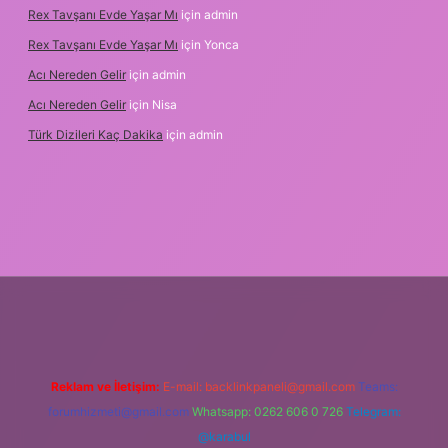
Rex Tavşanı Evde Yaşar Mı
için
admin
Rex Tavşanı Evde Yaşar Mı
için
Yonca
Acı Nereden Gelir
için
admin
Acı Nereden Gelir
için
Nisa
Türk Dizileri Kaç Dakika
için
admin
betxper
Reklam ve İletişim:
E-mail:
backlinkpaneli@gmail.com
Teams:
forumhizmeti@gmail.com
Whatsapp: 0262 606 0 726
Telegram:
@karabul