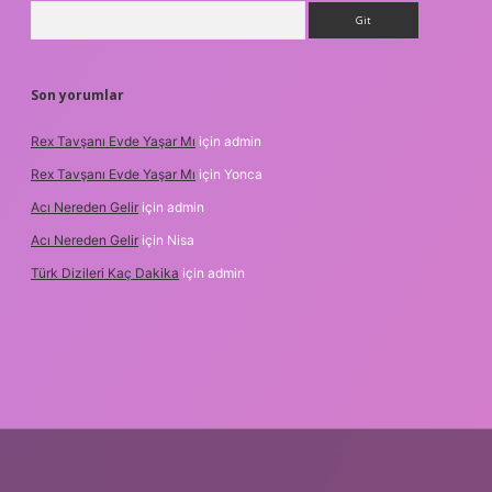
Arama
Son yorumlar
Rex Tavşanı Evde Yaşar Mı
için
admin
Rex Tavşanı Evde Yaşar Mı
için
Yonca
Acı Nereden Gelir
için
admin
Acı Nereden Gelir
için
Nisa
Türk Dizileri Kaç Dakika
için
admin
per