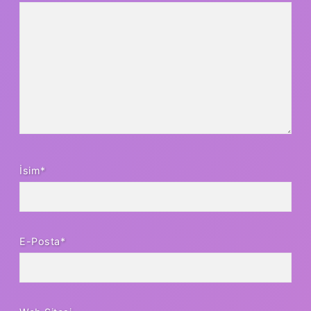
İsim*
E-Posta*