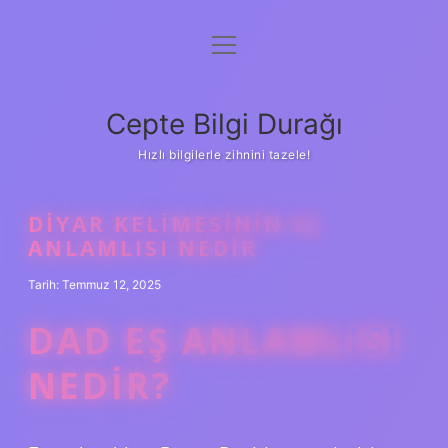
menüyü
Anasayfa
aç
Gizlilik Politikası
Cepte Bilgi Durağı
Yasal Uyarı
Hızlı bilgilerle zihnini tazele!
Hakkımızda
DIYAR KELIMESININ EŞ
ANLAMLISI NEDIR
Tarih: Temmuz 12, 2025
DAD EŞ ANLAMLISI
NEDIR?