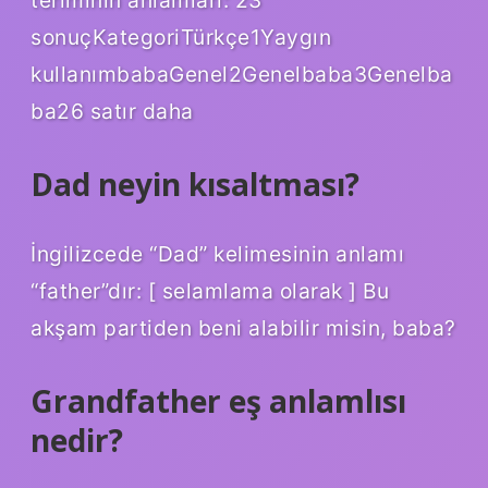
sonuçKategoriTürkçe1Yaygın
kullanımbabaGenel2Genelbaba3Genelba
ba26 satır daha
Dad neyin kısaltması?
İngilizcede “Dad” kelimesinin anlamı
“father”dır: [ selamlama olarak ] Bu
akşam partiden beni alabilir misin, baba?
Grandfather eş anlamlısı
nedir?