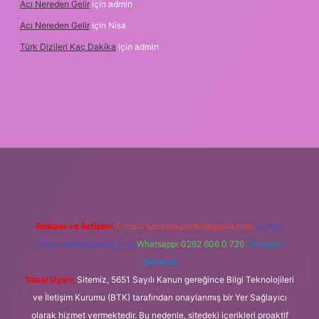
Acı Nereden Gelir
için
admin
Acı Nereden Gelir
için
Nisa
Türk Dizileri Kaç Dakika
için
admin
r
Reklam ve İletişim:
E-mail:
backlinkpaneli@gmail.com
Teams:
forumhizmeti@gmail.com
Whatsapp: 0262 606 0 726
Telegram:
@karabul
Yasal Uyarı:
Sitemiz, 5651 Sayılı Kanun gereğince Bilgi Teknolojileri
ve İletişim Kurumu (BTK) tarafından onaylanmış bir Yer Sağlayıcı
olarak hizmet vermektedir. Bu nedenle, sitedeki içerikleri proaktif