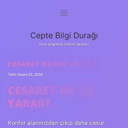
menüyü
Anasayfa
aç
Gizlilik Politikası
Cepte Bilgi Durağı
Yasal Uyarı
Hızlı bilgilerle zihnini tazele!
Hakkımızda
CESARET NEDEN ÖNEMLI
Tarih: Kasım 23, 2024
CESARET NE IŞE
YARAR?
Konfor alanınızdan çıkıp daha cesur