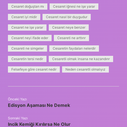
Cesaret doğuştan mı
Cesaret iğnesi ne işe yarar
Cesaret iyi midir
Cesaret nasıl bir duygudur
Cesaret ne işe yarar
Cesaret neye benzer
Cesaret neyi ifade eder
Cesareti ne arttırır
Cesareti ne simgeler
Cesaretin faydaları nelerdir
Cesaretin tersi nedir
Cesaretli olmak insana ne kazandırır
Felsefeye göre cesaret nedir
Neden cesaretli olmalıyız
Önceki Yazı
Edisyon Aşaması Ne Demek
Sonraki Yazı
Incik Kemiği Kırılırsa Ne Olur