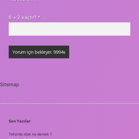
6 + 2 kaçtır?
*
Sitemap
SIDEBAR
Son Yazılar
Tefsirde ıtlak ne demek ?