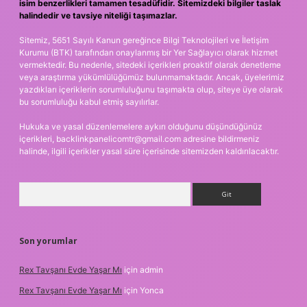
isim benzerlikleri tamamen tesadüfidir. Sitemizdeki bilgiler taslak
halindedir ve tavsiye niteliği taşımazlar.
Sitemiz, 5651 Sayılı Kanun gereğince Bilgi Teknolojileri ve İletişim
Kurumu (BTK) tarafından onaylanmış bir Yer Sağlayıcı olarak hizmet
vermektedir. Bu nedenle, sitedeki içerikleri proaktif olarak denetleme
veya araştırma yükümlülüğümüz bulunmamaktadır. Ancak, üyelerimiz
yazdıkları içeriklerin sorumluluğunu taşımakta olup, siteye üye olarak
bu sorumluluğu kabul etmiş sayılırlar.
Hukuka ve yasal düzenlemelere aykırı olduğunu düşündüğünüz
içerikleri,
backlinkpanelicomtr@gmail.com
adresine bildirmeniz
halinde, ilgili içerikler yasal süre içerisinde sitemizden kaldırılacaktır.
Arama
Son yorumlar
Rex Tavşanı Evde Yaşar Mı
için
admin
Rex Tavşanı Evde Yaşar Mı
için
Yonca