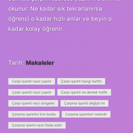
okunur. Ne kadar sık ​​tekrarlanırsa
öğrenci o kadar hızlı anlar ve beyin o
kadar kolay öğrenir.
Tarih:
Makaleler
Carpi isareti nasıl yapılır
Çarpı işareti hangi harftir
Çarpı işareti nasıl yapılır
Çarpı işareti ne demek trafik
Çarpı işareti neyi simgeler
Çarpma işareti değişti mi
Çarpma işaretini kim buldu
Çarpma işaretleri nelerdir
Çarpma işlemi nasıl ifade edilir