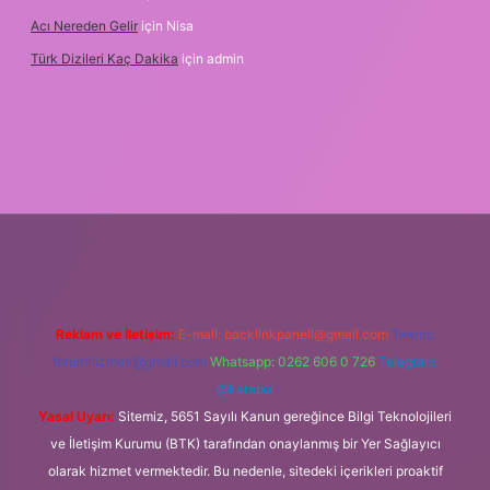
Acı Nereden Gelir
için
Nisa
Türk Dizileri Kaç Dakika
için
admin
etxper
Reklam ve İletişim:
E-mail:
backlinkpaneli@gmail.com
Teams:
forumhizmeti@gmail.com
Whatsapp: 0262 606 0 726
Telegram:
@karabul
Yasal Uyarı:
Sitemiz, 5651 Sayılı Kanun gereğince Bilgi Teknolojileri
ve İletişim Kurumu (BTK) tarafından onaylanmış bir Yer Sağlayıcı
olarak hizmet vermektedir. Bu nedenle, sitedeki içerikleri proaktif