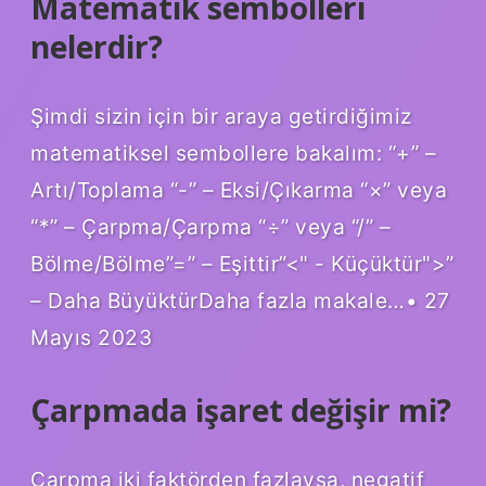
Matematik sembolleri
nelerdir?
Şimdi sizin için bir araya getirdiğimiz
matematiksel sembollere bakalım: “+” –
Artı/Toplama “-” – Eksi/Çıkarma “×” veya
“*” – Çarpma/Çarpma “÷” veya “/” –
Bölme/Bölme”=” – Eşittir”<" - Küçüktür">”
– Daha BüyüktürDaha fazla makale…• 27
Mayıs 2023
Çarpmada işaret değişir mi?
Çarpma iki faktörden fazlaysa, negatif