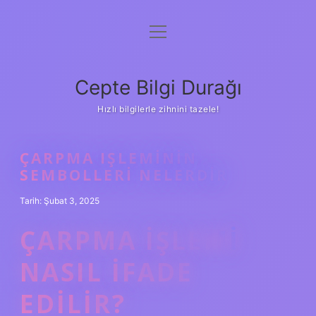
menüyü
Anasayfa
aç
Gizlilik Politikası
Cepte Bilgi Durağı
Yasal Uyarı
Hızlı bilgilerle zihnini tazele!
Hakkımızda
ÇARPMA IŞLEMININ
SEMBOLLERI NELERDIR
Tarih: Şubat 3, 2025
ÇARPMA IŞLEMI
NASIL IFADE
EDILIR?