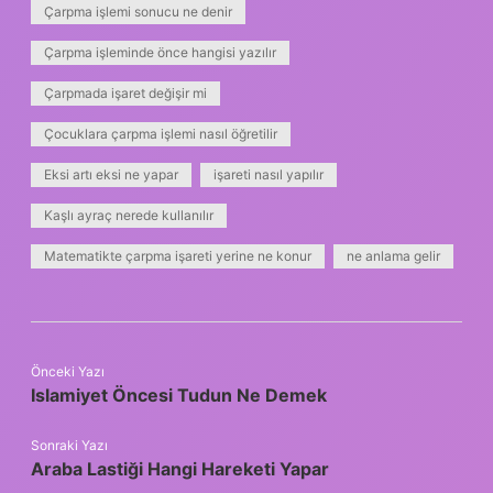
Çarpma işlemi sonucu ne denir
Çarpma işleminde önce hangisi yazılır
Çarpmada işaret değişir mi
Çocuklara çarpma işlemi nasıl öğretilir
Eksi artı eksi ne yapar
işareti nasıl yapılır
Kaşlı ayraç nerede kullanılır
Matematikte çarpma işareti yerine ne konur
ne anlama gelir
Önceki Yazı
Islamiyet Öncesi Tudun Ne Demek
Sonraki Yazı
Araba Lastiği Hangi Hareketi Yapar