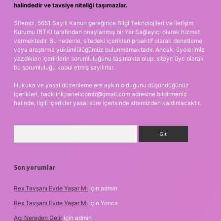
halindedir ve tavsiye niteliği taşımazlar.
Sitemiz, 5651 Sayılı Kanun gereğince Bilgi Teknolojileri ve İletişim
Kurumu (BTK) tarafından onaylanmış bir Yer Sağlayıcı olarak hizmet
vermektedir. Bu nedenle, sitedeki içerikleri proaktif olarak denetleme
veya araştırma yükümlülüğümüz bulunmamaktadır. Ancak, üyelerimiz
yazdıkları içeriklerin sorumluluğunu taşımakta olup, siteye üye olarak
bu sorumluluğu kabul etmiş sayılırlar.
Hukuka ve yasal düzenlemelere aykırı olduğunu düşündüğünüz
içerikleri,
backlinkpanelicomtr@gmail.com
adresine bildirmeniz
halinde, ilgili içerikler yasal süre içerisinde sitemizden kaldırılacaktır.
Arama
Son yorumlar
Rex Tavşanı Evde Yaşar Mı
için
admin
Rex Tavşanı Evde Yaşar Mı
için
Yonca
Acı Nereden Gelir
için
admin