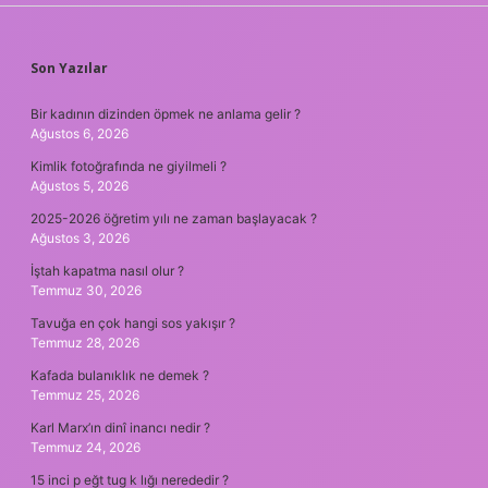
SIDEBAR
Son Yazılar
Bir kadının dizinden öpmek ne anlama gelir ?
Ağustos 6, 2026
Kimlik fotoğrafında ne giyilmeli ?
Ağustos 5, 2026
2025-2026 öğretim yılı ne zaman başlayacak ?
Ağustos 3, 2026
İştah kapatma nasıl olur ?
Temmuz 30, 2026
Tavuğa en çok hangi sos yakışır ?
Temmuz 28, 2026
Kafada bulanıklık ne demek ?
Temmuz 25, 2026
Karl Marx’ın dinî inancı nedir ?
Temmuz 24, 2026
15 inci p eğt tug k lığı nerededir ?