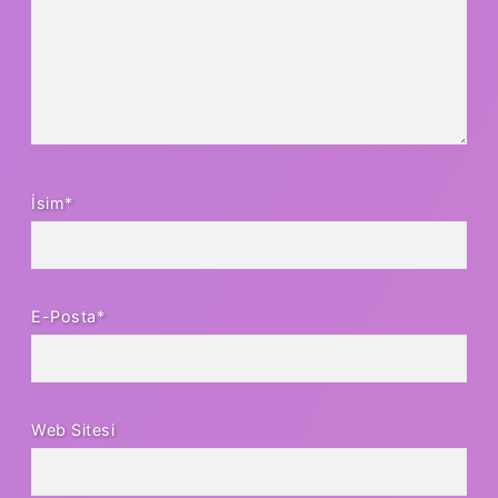
İsim*
E-Posta*
Web Sitesi