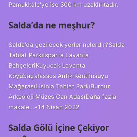
Pamukkale’ye ise 300 km uzaklıktadır.
Salda’da ne meşhur?
Salda’da gezilecek yerler nelerdir?Salda
Tabiat ParkıIsparta Lavanta
BahçeleriKuyucak Lavanta
KöyüSagalassos Antik Kentiİnsuyu
MağarasıLisinia Tabiat ParkıBurdur
Arkeoloji MüzesiCan AdasıDaha fazla
makale…•14 Nisan 2022
Salda Gölü İçine Çekiyor