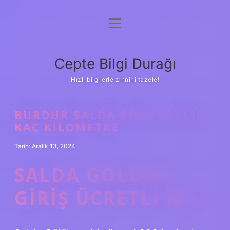
menüyü
Anasayfa
aç
Gizlilik Politikası
Cepte Bilgi Durağı
Yasal Uyarı
Hızlı bilgilerle zihnini tazele!
Hakkımızda
BURDUR SALDA GÖLÜ ARASI
KAÇ KILOMETRE
Tarih: Aralık 13, 2024
SALDA GÖLÜNE
GIRIŞ ÜCRETLI MI?