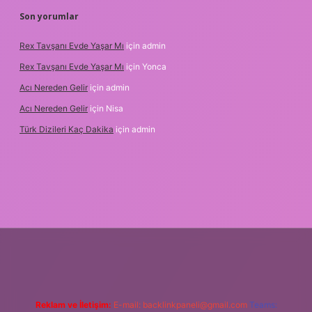
Son yorumlar
Rex Tavşanı Evde Yaşar Mı
için
admin
Rex Tavşanı Evde Yaşar Mı
için
Yonca
Acı Nereden Gelir
için
admin
Acı Nereden Gelir
için
Nisa
Türk Dizileri Kaç Dakika
için
admin
etxper
Reklam ve İletişim:
E-mail:
backlinkpaneli@gmail.com
Teams: