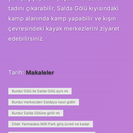
tadını çıkarabilir, Salda Gölü kıyısındaki
kamp alanında kamp yapabilir ve kışın
çevresindeki kayak merkezlerini ziyaret
edebilirsiniz.
Tarih:
Makaleler
Burdur Gölü ile Salda Gölü aynı mı
Burdur merkezden Saldaya nasıl gidilir
Burdur Salda Gölüne girilir mi
Dilek Yarımadası Milli Park giriş ücreti ne kadar