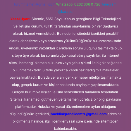
forumhizmeti@gmail.com
Whatsapp: 0262 606 0 726
Telegram:
@karabul
Yasal Uyarı:
Sitemiz, 5651 Sayılı Kanun gereğince Bilgi Teknolojileri
ve İletişim Kurumu (BTK) tarafından onaylanmış bir Yer Sağlayıcı
olarak hizmet vermektedir. Bu nedenle, sitedeki içerikleri proaktif
olarak denetleme veya araştırma yükümlülüğümüz bulunmamaktadır.
Ancak, üyelerimiz yazdıkları içeriklerin sorumluluğunu taşımakta olup,
siteye üye olarak bu sorumluluğu kabul etmiş sayılırlar. Bu internet
sitesi, herhangi bir marka, kurum veya şahıs şirketi ile hiçbir bağlantısı
bulunmamaktadır. Sitede yalnızca kendi hazırladığımız makaleler
paylaşılmaktadır. Burada yer alan içerikler haber niteliği taşımamakta
olup, gerçek kurum ve kişiler hakkında paylaşım yapılmamaktadır.
Gerçek kurum ve kişiler ile isim benzerlikleri tamamen tesadüfidir.
Sitemiz, kar amacı gütmeyen ve tamamen ücretsiz bir bilgi paylaşım
platformudur. Hukuka ve yasal düzenlemelere aykırı olduğunu
düşündüğünüz içerikleri,
backlinkpanelicomtr@gmail.com
adresine
bildirmeniz halinde, ilgili içerikler yasal süre içerisinde sitemizden
kaldırılacaktır.