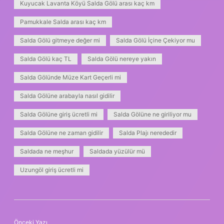
Kuyucak Lavanta Köyü Salda Gölü arası kaç km
Pamukkale Salda arası kaç km
Salda Gölü gitmeye değer mi
Salda Gölü İçine Çekiyor mu
Salda Gölü kaç TL
Salda Gölü nereye yakın
Salda Gölünde Müze Kart Geçerli mi
Salda Gölüne arabayla nasıl gidilir
Salda Gölüne giriş ücretli mi
Salda Gölüne ne giriliyor mu
Salda Gölüne ne zaman gidilir
Salda Plajı nerededir
Saldada ne meşhur
Saldada yüzülür mü
Uzungöl giriş ücretli mi
Önceki Yazı