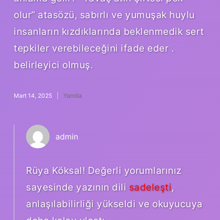
olur” atasözü, sabırlı ve yumuşak huylu
insanların kızdıklarında beklenmedik sert
tepkiler verebileceğini ifade eder .
belirleyici olmuş.
Mart 14, 2025
Yanıtla
admin
Rüya Köksal! Değerli yorumlarınız
sayesinde yazının dili
sadeleşti
,
anlaşılabilirliği yükseldi ve okuyucuya