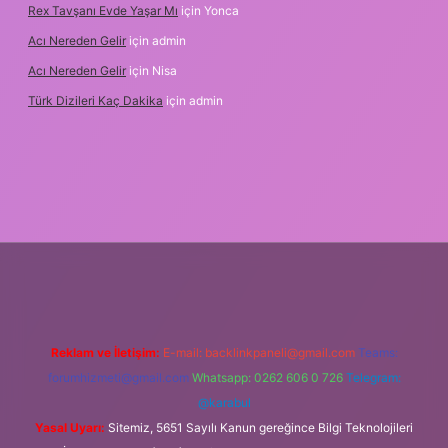
Rex Tavşanı Evde Yaşar Mı
için
Yonca
Acı Nereden Gelir
için
admin
Acı Nereden Gelir
için
Nisa
Türk Dizileri Kaç Dakika
için
admin
xper
Reklam ve İletişim:
E-mail:
backlinkpaneli@gmail.com
Teams:
forumhizmeti@gmail.com
Whatsapp: 0262 606 0 726
Telegram:
@karabul
Yasal Uyarı:
Sitemiz, 5651 Sayılı Kanun gereğince Bilgi Teknolojileri