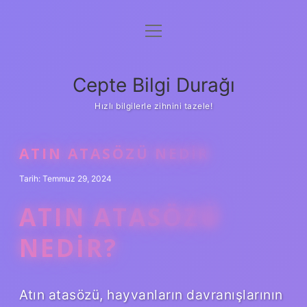
menüyü
Anasayfa
aç
Gizlilik Politikası
Cepte Bilgi Durağı
Yasal Uyarı
Hızlı bilgilerle zihnini tazele!
Hakkımızda
ATIN ATASÖZÜ NEDIR
Tarih: Temmuz 29, 2024
ATIN ATASÖZÜ
NEDIR?
Atın atasözü, hayvanların davranışlarının