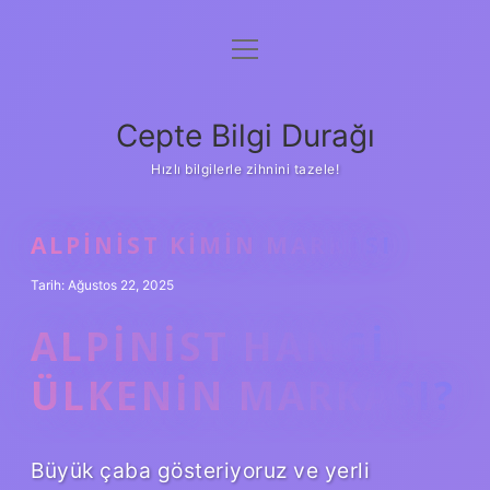
menüyü
Anasayfa
aç
Gizlilik Politikası
Cepte Bilgi Durağı
Yasal Uyarı
Hızlı bilgilerle zihnini tazele!
Hakkımızda
ALPINIST KIMIN MARKASI
Tarih: Ağustos 22, 2025
ALPINIST HANGI
ÜLKENIN MARKASI?
Büyük çaba gösteriyoruz ve yerli