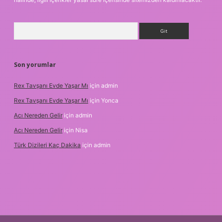
Arama
Son yorumlar
Rex Tavşanı Evde Yaşar Mı
için
admin
Rex Tavşanı Evde Yaşar Mı
için
Yonca
Acı Nereden Gelir
için
admin
Acı Nereden Gelir
için
Nisa
Türk Dizileri Kaç Dakika
için
admin
betxper