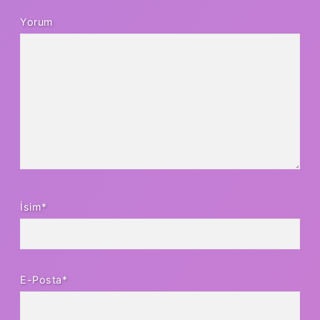
Yorum
İsim*
E-Posta*