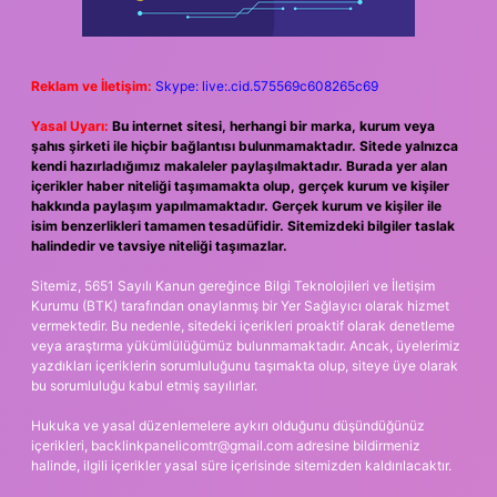
Reklam ve İletişim:
Skype: live:.cid.575569c608265c69
Yasal Uyarı:
Bu internet sitesi, herhangi bir marka, kurum veya
şahıs şirketi ile hiçbir bağlantısı bulunmamaktadır. Sitede yalnızca
kendi hazırladığımız makaleler paylaşılmaktadır. Burada yer alan
içerikler haber niteliği taşımamakta olup, gerçek kurum ve kişiler
hakkında paylaşım yapılmamaktadır. Gerçek kurum ve kişiler ile
isim benzerlikleri tamamen tesadüfidir. Sitemizdeki bilgiler taslak
halindedir ve tavsiye niteliği taşımazlar.
Sitemiz, 5651 Sayılı Kanun gereğince Bilgi Teknolojileri ve İletişim
Kurumu (BTK) tarafından onaylanmış bir Yer Sağlayıcı olarak hizmet
vermektedir. Bu nedenle, sitedeki içerikleri proaktif olarak denetleme
veya araştırma yükümlülüğümüz bulunmamaktadır. Ancak, üyelerimiz
yazdıkları içeriklerin sorumluluğunu taşımakta olup, siteye üye olarak
bu sorumluluğu kabul etmiş sayılırlar.
Hukuka ve yasal düzenlemelere aykırı olduğunu düşündüğünüz
içerikleri,
backlinkpanelicomtr@gmail.com
adresine bildirmeniz
halinde, ilgili içerikler yasal süre içerisinde sitemizden kaldırılacaktır.