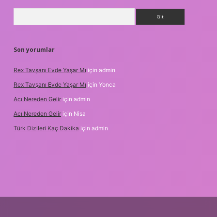
Arama
Son yorumlar
Rex Tavşanı Evde Yaşar Mı
için
admin
Rex Tavşanı Evde Yaşar Mı
için
Yonca
Acı Nereden Gelir
için
admin
Acı Nereden Gelir
için
Nisa
Türk Dizileri Kaç Dakika
için
admin
xper