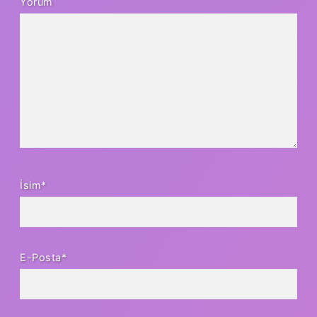
Yorum
İsim*
E-Posta*