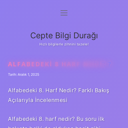
menüyü
Anasayfa
aç
Gizlilik Politikası
Cepte Bilgi Durağı
Yasal Uyarı
Hızlı bilgilerle zihnini tazele!
Hakkımızda
ALFABEDEKI 8 HARF NEDIR ?
Tarih: Aralık 1, 2025
Alfabedeki 8. Harf Nedir? Farklı Bakış
Açılarıyla İncelenmesi
Alfabedeki 8. harf nedir? Bu soru ilk