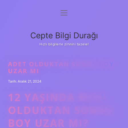
menüyü
Anasayfa
aç
Gizlilik Politikası
Cepte Bilgi Durağı
Yasal Uyarı
Hızlı bilgilerle zihnini tazele!
Hakkımızda
ADET OLDUKTAN SONRA BOY
UZAR MI
Tarih: Aralık 21, 2024
12 YAŞINDA REGL
OLDUKTAN SONRA
BOY UZAR MI?