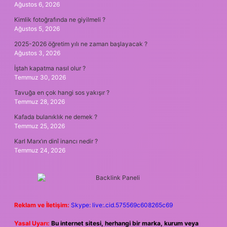
Ağustos 6, 2026
Kimlik fotoğrafında ne giyilmeli ?
Ağustos 5, 2026
2025-2026 öğretim yılı ne zaman başlayacak ?
Ağustos 3, 2026
İştah kapatma nasıl olur ?
Temmuz 30, 2026
Tavuğa en çok hangi sos yakışır ?
Temmuz 28, 2026
Kafada bulanıklık ne demek ?
Temmuz 25, 2026
Karl Marx’ın dinî inancı nedir ?
Temmuz 24, 2026
Reklam ve İletişim:
Skype: live:.cid.575569c608265c69
Yasal Uyarı:
Bu internet sitesi, herhangi bir marka, kurum veya