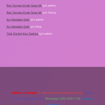
Rex Tavşanı Evde Yaşar Mı
için
admin
Rex Tavşanı Evde Yaşar Mı
için
Yonca
Acı Nereden Gelir
için
admin
Acı Nereden Gelir
için
Nisa
Türk Dizileri Kaç Dakika
için
admin
txper
Reklam ve İletişim:
E-mail:
backlinkpaneli@gmail.com
Teams:
forumhizmeti@gmail.com
Whatsapp: 0262 606 0 726
Telegram:
@karabul