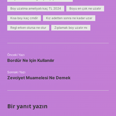
Boy uzatma ameliyatı kaç TL 2024
Boyu en çok ne uzatır
Kısa boy kaç cmdir
Kız adetten sonra ne kadar uzar
Regl erken olursa ne olur
Zıplamak boy uzatır mı
Önceki Yazı
Bordür Ne Için Kullanılır
Sonraki Yazı
Zevciyet Muamelesi Ne Demek
Bir yanıt yazın