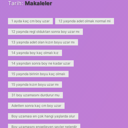
Tarih:
Makaleler
1 ayda kaç cm boy uzar
12 yaşında adet olmak normal mi
12 yaşında regl olduktan sonra boy uzar mı
13 yaşında adet olan kızın boyu uzar mı
14 yaşında boy kaç olmalı kız
14 yaşından sonra boy ne kadar uzar
15 yaşında birinin boyu kaç olmalı
15 yaşında kızın boyu uzar mı
31 boy uzamasını durdurur mu
Adetten sonra kaç cm boy uzar
Boy uzaması en çok hangi yaşlarda olur
Boy uzamasını engelleyen şeyler nelerdir