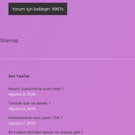
Sitemap
SIDEBAR
Son Yazılar
Mearic Suresi’nin ilk ayeti nedir ?
Ağustos 9, 2026
Tefsirde ıtlak ne demek ?
Ağustos 8, 2026
Karbondioksit nasıl yazılır TDK ?
Ağustos 7, 2026
Bir kadının dizinden öpmek ne anlama gelir ?