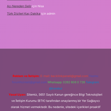
Acı Nereden Gelir
için
Nisa
Türk Dizileri Kaç Dakika
için
admin
etxper
Reklam ve İletişim:
E-mail:
backlinkpaneli@gmail.com
Teams:
forumhizmeti@gmail.com
Whatsapp: 0262 606 0 726
Telegram:
@karabul
Yasal Uyarı:
Sitemiz, 5651 Sayılı Kanun gereğince Bilgi Teknolojileri
ve İletişim Kurumu (BTK) tarafından onaylanmış bir Yer Sağlayıcı
olarak hizmet vermektedir. Bu nedenle, sitedeki içerikleri proaktif