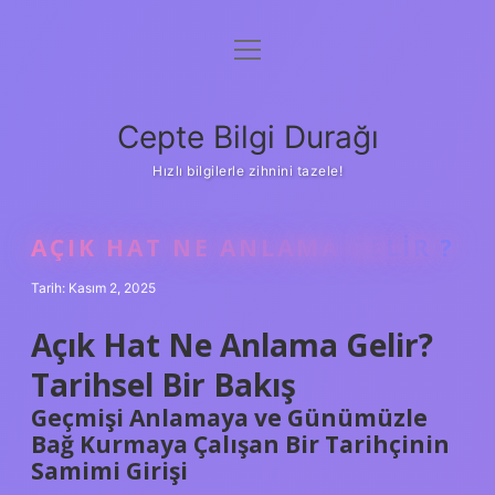
menüyü
Anasayfa
aç
Gizlilik Politikası
Cepte Bilgi Durağı
Yasal Uyarı
Hızlı bilgilerle zihnini tazele!
Hakkımızda
AÇIK HAT NE ANLAMA GELIR ?
Tarih: Kasım 2, 2025
Açık Hat Ne Anlama Gelir?
Tarihsel Bir Bakış
Geçmişi Anlamaya ve Günümüzle
Bağ Kurmaya Çalışan Bir Tarihçinin
Samimi Girişi