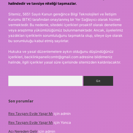
halindedir ve tavsiye niteliği taşımazlar.
Sitemiz, 5651 Sayılı Kanun gereğince Bilgi Teknolojileri ve İletişim
Kurumu (BTK) tarafından onaylanmış bir Yer Sağlayıcı olarak hizmet
vermektedir. Bu nedenle, sitedeki içerikleri proaktif olarak denetleme
veya araştırma yükümlülüğümüz bulunmamaktadır. Ancak, üyelerimiz
yazdıkları içeriklerin sorumluluğunu taşımakta olup, siteye üye olarak
bu sorumluluğu kabul etmiş sayılırlar.
Hukuka ve yasal düzenlemelere aykırı olduğunu düşündüğünüz
içerikleri,
backlinkpanelicomtr@gmail.com
adresine bildirmeniz
halinde, ilgili içerikler yasal süre içerisinde sitemizden kaldırılacaktır.
Arama
Son yorumlar
Rex Tavşanı Evde Yaşar Mı
için
admin
Rex Tavşanı Evde Yaşar Mı
için
Yonca
Acı Nereden Gelir
için
admin