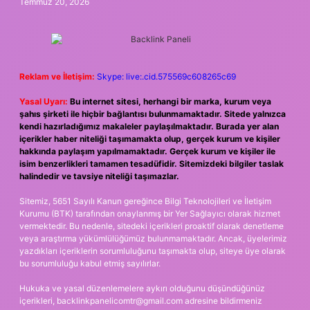
Temmuz 20, 2026
Reklam ve İletişim:
Skype: live:.cid.575569c608265c69
Yasal Uyarı:
Bu internet sitesi, herhangi bir marka, kurum veya
şahıs şirketi ile hiçbir bağlantısı bulunmamaktadır. Sitede yalnızca
kendi hazırladığımız makaleler paylaşılmaktadır. Burada yer alan
içerikler haber niteliği taşımamakta olup, gerçek kurum ve kişiler
hakkında paylaşım yapılmamaktadır. Gerçek kurum ve kişiler ile
isim benzerlikleri tamamen tesadüfidir. Sitemizdeki bilgiler taslak
halindedir ve tavsiye niteliği taşımazlar.
Sitemiz, 5651 Sayılı Kanun gereğince Bilgi Teknolojileri ve İletişim
Kurumu (BTK) tarafından onaylanmış bir Yer Sağlayıcı olarak hizmet
vermektedir. Bu nedenle, sitedeki içerikleri proaktif olarak denetleme
veya araştırma yükümlülüğümüz bulunmamaktadır. Ancak, üyelerimiz
yazdıkları içeriklerin sorumluluğunu taşımakta olup, siteye üye olarak
bu sorumluluğu kabul etmiş sayılırlar.
Hukuka ve yasal düzenlemelere aykırı olduğunu düşündüğünüz
içerikleri,
backlinkpanelicomtr@gmail.com
adresine bildirmeniz