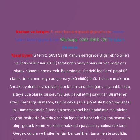
etxper
Reklam ve İletişim:
E-mail:
backlinkpaneli@gmail.com
Teams:
forumhizmeti@gmail.com
Whatsapp: 0262 606 0 726
Telegram:
@karabul
Yasal Uyarı:
Sitemiz, 5651 Sayılı Kanun gereğince Bilgi Teknolojileri
ve İletişim Kurumu (BTK) tarafından onaylanmış bir Yer Sağlayıcı
olarak hizmet vermektedir. Bu nedenle, sitedeki içerikleri proaktif
olarak denetleme veya araştırma yükümlülüğümüz bulunmamaktadır.
Ancak, üyelerimiz yazdıkları içeriklerin sorumluluğunu taşımakta olup,
siteye üye olarak bu sorumluluğu kabul etmiş sayılırlar. Bu internet
sitesi, herhangi bir marka, kurum veya şahıs şirketi ile hiçbir bağlantısı
bulunmamaktadır. Sitede yalnızca kendi hazırladığımız makaleler
paylaşılmaktadır. Burada yer alan içerikler haber niteliği taşımamakta
olup, gerçek kurum ve kişiler hakkında paylaşım yapılmamaktadır.
Gerçek kurum ve kişiler ile isim benzerlikleri tamamen tesadüfidir.