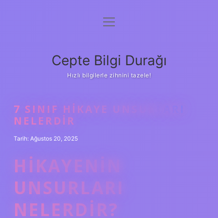
menüyü
Anasayfa
aç
Gizlilik Politikası
Cepte Bilgi Durağı
Yasal Uyarı
Hızlı bilgilerle zihnini tazele!
Hakkımızda
7 SINIF HIKAYE UNSURLARI
NELERDIR
Tarih: Ağustos 20, 2025
HIKAYENIN
UNSURLARI
NELERDIR?