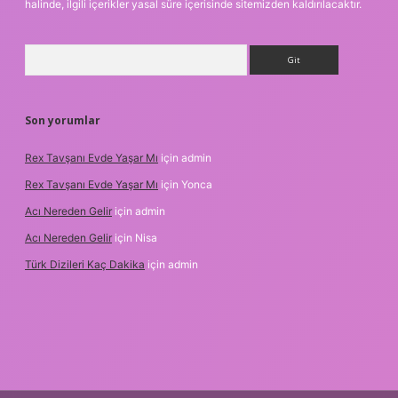
halinde, ilgili içerikler yasal süre içerisinde sitemizden kaldırılacaktır.
Arama
Son yorumlar
Rex Tavşanı Evde Yaşar Mı
için
admin
Rex Tavşanı Evde Yaşar Mı
için
Yonca
Acı Nereden Gelir
için
admin
Acı Nereden Gelir
için
Nisa
Türk Dizileri Kaç Dakika
için
admin