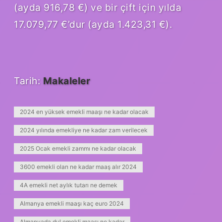
(ayda 916,78 €) ve bir çift için yılda
17.079,77 €’dur (ayda 1.423,31 €).
Tarih:
Makaleler
2024 en yüksek emekli maaşı ne kadar olacak
2024 yılında emekliye ne kadar zam verilecek
2025 Ocak emekli zammı ne kadar olacak
3600 emekli olan ne kadar maaş alır 2024
4A emekli net aylık tutarı ne demek
Almanya emekli maaşı kaç euro 2024
Almanyada dul emekli maaşı ne kadar