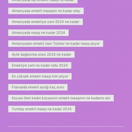
Almanyada emekli maaşları ne kadar oldu
Almanyada emekliye zam 2024 ne kadar
Almanyada maaş ne kadar 2024
Almanyadan emekli olan Türkler ne kadar maaş alıyor
Aylık bağlanma oranı 2024 ne kadar
Emekliye zam ne kadar oldu 2024
En yüksek emekli maaşı kim alıyor
Fransada emekli aylığı kaç euro
Kocası ölen kadın kocasının emekli maaşının ne kadarını alır
Yurtdışı emekli maaşı ne kadar 2024