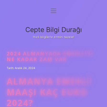
menüyü
Anasayfa
aç
Gizlilik Politikası
Cepte Bilgi Durağı
Yasal Uyarı
Hızlı bilgilerle zihnini tazele!
Hakkımızda
2024 ALMANYADA EMEKLIYE
NE KADAR ZAM VAR
Tarih: Aralık 24, 2024
ALMANYA EMEKLI
MAAŞI KAÇ EURO
2024?