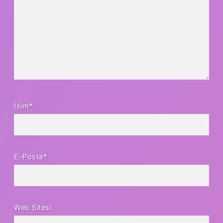
İsim*
E-Posta*
Web Sitesi