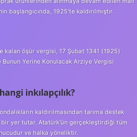
toprak ürünlerinden alınmaya devam edilen mali
n başlangıcında, 1925’te kaldırılmıştır.
te kalan öşür vergisi, 17 Şubat 1341 (1925)
ve Bunun Yerine Konulacak Arziye Vergisi
hangi inkılapçılık?
 ondalıkların kaldırılmasından tarıma destek
bir yer tutar. Atatürk’ün gerçekleştirdiği tüm
onucudur ve halka yöneliktir.