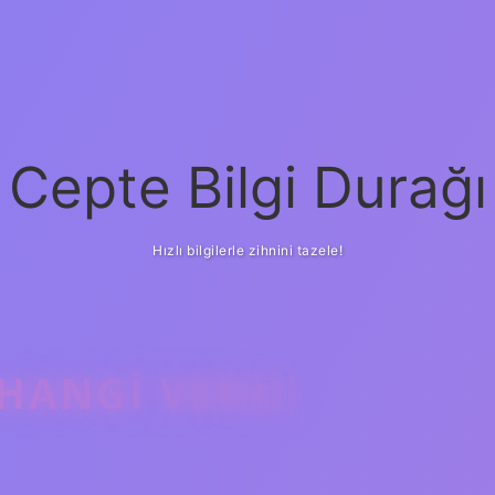
Cepte Bilgi Durağı
Hızlı bilgilerle zihnini tazele!
 HANGI VERGI