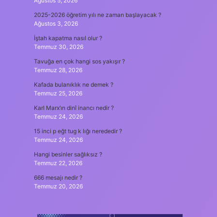
Ağustos 5, 2026
2025-2026 öğretim yılı ne zaman başlayacak ?
Ağustos 3, 2026
İştah kapatma nasıl olur ?
Temmuz 30, 2026
Tavuğa en çok hangi sos yakışır ?
Temmuz 28, 2026
Kafada bulanıklık ne demek ?
Temmuz 25, 2026
Karl Marx’ın dinî inancı nedir ?
Temmuz 24, 2026
15 inci p eğt tug k lığı nerededir ?
Temmuz 24, 2026
Hangi besinler sağlıksız ?
Temmuz 22, 2026
666 mesajı nedir ?
Temmuz 20, 2026