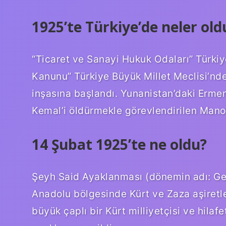
1925’te Türkiye’de neler old
“Ticaret ve Sanayi Hukuk Odaları” Türkiye
Kanunu” Türkiye Büyük Millet Meclisi’nde
inşasına başlandı. Yunanistan’daki Ermen
Kemal’i öldürmekle görevlendirilen Mano
14 Şubat 1925’te ne oldu?
Şeyh Said Ayaklanması (dönemin adı: Ge
Anadolu bölgesinde Kürt ve Zaza aşiretl
büyük çaplı bir Kürt milliyetçisi ve hilaf