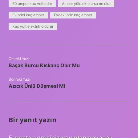
60 amper kaç volt eder
Amper yüksek olursa ne olur
Ev prizi kaç amper
Evdeki priz kaç amper
Kaç volt elektrik öldürür
Önceki Yazı
Başak Burcu Kıskanç Olur Mu
Sonraki Yazı
Azıcık Ünlü Düşmesi Mi
Bir yanıt yazın
E-posta adresiniz yayınlanmayacak.