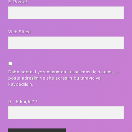
E-Posta*
Web Sitesi
Daha sonraki yorumlarımda kullanılması için adım, e-
posta adresim ve site adresim bu tarayıcıya
kaydedilsin.
9 - 5 kaçtır?
*