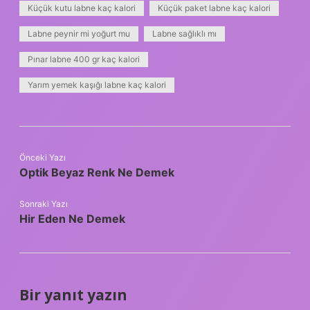
Küçük kutu labne kaç kalori
Küçük paket labne kaç kalori
Labne peynir mi yoğurt mu
Labne sağlıklı mı
Pınar labne 400 gr kaç kalori
Yarım yemek kaşığı labne kaç kalori
Önceki Yazı
Optik Beyaz Renk Ne Demek
Sonraki Yazı
Hir Eden Ne Demek
Bir yanıt yazın