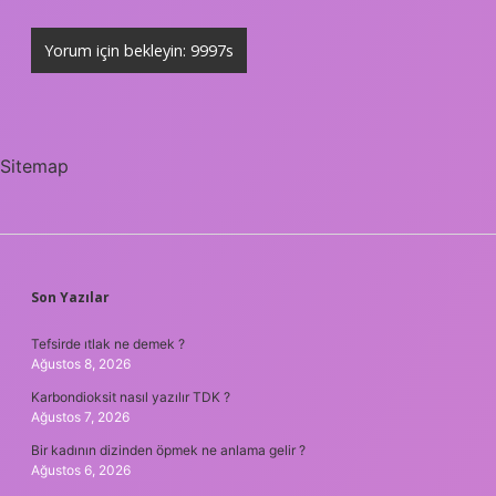
Sitemap
SIDEBAR
Son Yazılar
Tefsirde ıtlak ne demek ?
Ağustos 8, 2026
Karbondioksit nasıl yazılır TDK ?
Ağustos 7, 2026
Bir kadının dizinden öpmek ne anlama gelir ?
Ağustos 6, 2026