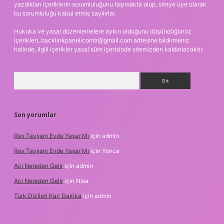
yazdıkları içeriklerin sorumluluğunu taşımakta olup, siteye üye olarak
bu sorumluluğu kabul etmiş sayılırlar.
Hukuka ve yasal düzenlemelere aykırı olduğunu düşündüğünüz
içerikleri,
backlinkpanelicomtr@gmail.com
adresine bildirmeniz
halinde, ilgili içerikler yasal süre içerisinde sitemizden kaldırılacaktır.
Arama
Son yorumlar
Rex Tavşanı Evde Yaşar Mı
için
admin
Rex Tavşanı Evde Yaşar Mı
için
Yonca
Acı Nereden Gelir
için
admin
Acı Nereden Gelir
için
Nisa
Türk Dizileri Kaç Dakika
için
admin