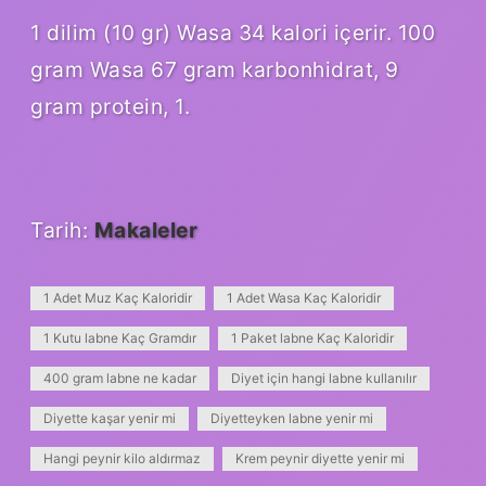
1 dilim (10 gr) Wasa 34 kalori içerir. 100
gram Wasa 67 gram karbonhidrat, 9
gram protein, 1.
Tarih:
Makaleler
1 Adet Muz Kaç Kaloridir
1 Adet Wasa Kaç Kaloridir
1 Kutu labne Kaç Gramdır
1 Paket labne Kaç Kaloridir
400 gram labne ne kadar
Diyet için hangi labne kullanılır
Diyette kaşar yenir mi
Diyetteyken labne yenir mi
Hangi peynir kilo aldırmaz
Krem peynir diyette yenir mi