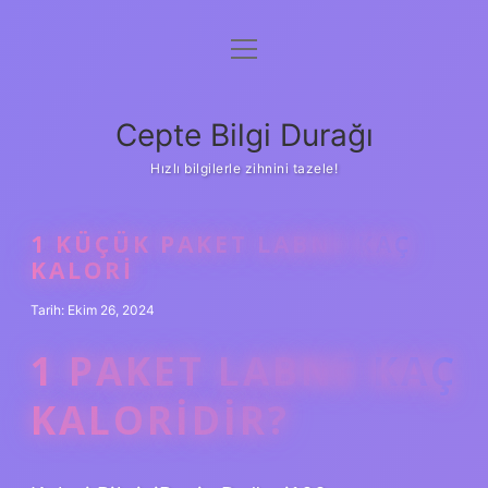
menüyü
Anasayfa
aç
Gizlilik Politikası
Cepte Bilgi Durağı
Yasal Uyarı
Hızlı bilgilerle zihnini tazele!
Hakkımızda
1 KÜÇÜK PAKET LABNE KAÇ
KALORI
Tarih: Ekim 26, 2024
1 PAKET LABNE KAÇ
KALORIDIR?