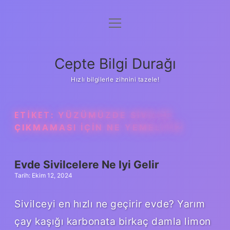
menüyü
Anasayfa
aç
Gizlilik Politikası
Cepte Bilgi Durağı
Yasal Uyarı
Hızlı bilgilerle zihnini tazele!
Hakkımızda
ETIKET:
YÜZÜMÜZDE SIVILCE
ÇIKMAMASI IÇIN NE YEMELIYIZ
Evde Sivilcelere Ne Iyi Gelir
Tarih: Ekim 12, 2024
Sivilceyi en hızlı ne geçirir evde? Yarım
çay kaşığı karbonata birkaç damla limon