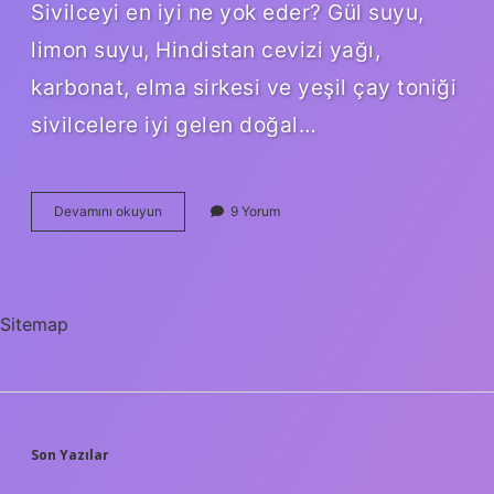
Sivilceyi en iyi ne yok eder? Gül suyu,
limon suyu, Hindistan cevizi yağı,
karbonat, elma sirkesi ve yeşil çay toniği
sivilcelere iyi gelen doğal…
Evde
Devamını okuyun
9 Yorum
Sivilcelere
Ne
Iyi
Gelir
Sitemap
SIDEBAR
Son Yazılar