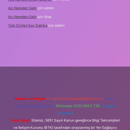
Acı Nereden Gelir
için
admin
Acı Nereden Gelir
için
Nisa
Türk Dizileri Kaç Dakika
için
admin
per
Reklam ve İletişim:
E-mail:
backlinkpaneli@gmail.com
Teams:
forumhizmeti@gmail.com
Whatsapp: 0262 606 0 726
Telegram:
@karabul
Yasal Uyarı:
Sitemiz, 5651 Sayılı Kanun gereğince Bilgi Teknolojileri
ve İletişim Kurumu (BTK) tarafından onaylanmış bir Yer Sağlayıcı