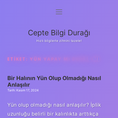
menüyü
Anasayfa
aç
Gizlilik Politikası
Cepte Bilgi Durağı
Yasal Uyarı
Hızlı bilgilerle zihnini tazele!
Hakkımızda
ETIKET:
YÜN YAPAY MI DOĞAL MI
Bir Halının Yün Olup Olmadığı Nasıl
Anlaşılır
Tarih: Kasım 17, 2024
Yün olup olmadığı nasıl anlaşılır? İplik
uzunluğu belirli bir kalınlıkta arttıkça