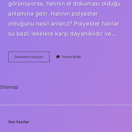
görünüyorsa, halının el dokuması olduğu
anlamına gelir. Halının polyester
olduğunu nasıl anlarız? Polyester halılar
su bazlı lekelere karşı dayanıklıdır ve…
Bir
Devamını okuyun
Yorum Bırak
Halının
Yün
Olup
Olmadığı
Nasıl
Sitemap
Anlaşılır
SIDEBAR
Son Yazılar