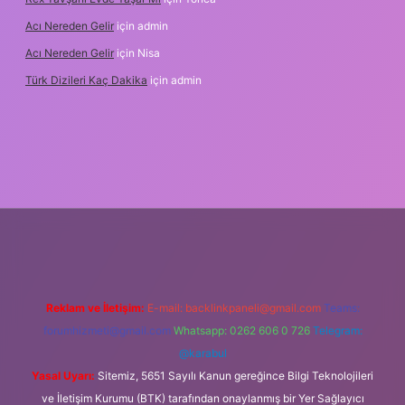
Acı Nereden Gelir
için
admin
Acı Nereden Gelir
için
Nisa
Türk Dizileri Kaç Dakika
için
admin
etxper
Reklam ve İletişim:
E-mail:
backlinkpaneli@gmail.com
Teams:
forumhizmeti@gmail.com
Whatsapp: 0262 606 0 726
Telegram:
@karabul
Yasal Uyarı:
Sitemiz, 5651 Sayılı Kanun gereğince Bilgi Teknolojileri
ve İletişim Kurumu (BTK) tarafından onaylanmış bir Yer Sağlayıcı