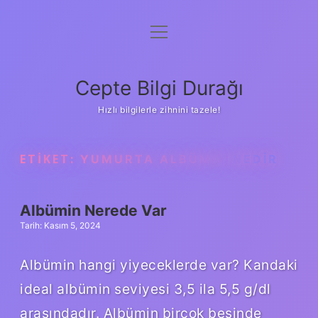
menüyü
Anasayfa
aç
Gizlilik Politikası
Cepte Bilgi Durağı
Yasal Uyarı
Hızlı bilgilerle zihnini tazele!
Hakkımızda
ETIKET:
YUMURTA ALBÜMIN NEDIR
Albümin Nerede Var
Tarih: Kasım 5, 2024
Albümin hangi yiyeceklerde var? Kandaki
ideal albümin seviyesi 3,5 ila 5,5 g/dl
arasındadır. Albümin birçok besinde