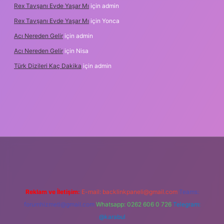
Rex Tavşanı Evde Yaşar Mı
için
admin
Rex Tavşanı Evde Yaşar Mı
için
Yonca
Acı Nereden Gelir
için
admin
Acı Nereden Gelir
için
Nisa
Türk Dizileri Kaç Dakika
için
admin
etxper
Reklam ve İletişim:
E-mail:
backlinkpaneli@gmail.com
Teams:
forumhizmeti@gmail.com
Whatsapp: 0262 606 0 726
Telegram:
@karabul