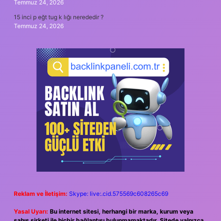
Temmuz 24, 2026
15 inci p eğt tug k lığı nerededir ?
Temmuz 24, 2026
Reklam ve İletişim:
Skype: live:.cid.575569c608265c69
Yasal Uyarı:
Bu internet sitesi, herhangi bir marka, kurum veya
şahıs şirketi ile hiçbir bağlantısı bulunmamaktadır. Sitede yalnızca