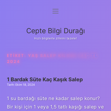
menüyü
Anasayfa
aç
Gizlilik Politikası
Cepte Bilgi Durağı
Yasal Uyarı
Hızlı bilgilerle zihnini tazele!
Hakkımızda
ETIKET:
YAŞ SALEP KILOSU KAÇ TL
2024
1 Bardak Süte Kaç Kaşık Salep
Tarih: Ekim 18, 2024
1 su bardağı süte ne kadar salep konur?
Bir kişi için 1 veya 1,5 tatlı kaşığı salep ve