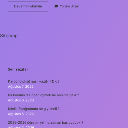
1
Devamını okuyun
Yorum Bırak
Bardak
Süte
Kaç
Kaşık
Salep
Sitemap
SIDEBAR
Son Yazılar
Karbondioksit nasıl yazılır TDK ?
Ağustos 7, 2026
Bir kadının dizinden öpmek ne anlama gelir ?
Ağustos 6, 2026
Kimlik fotoğrafında ne giyilmeli ?
Ağustos 5, 2026
2025-2026 öğretim yılı ne zaman başlayacak ?
Ağustos 3, 2026