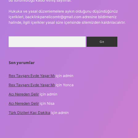
bu sorumluluğu kabul etmiş sayılırlar.
Hukuka ve yasal düzenlemelere aykırı olduğunu düşündüğünüz
içerikleri,
backlinkpanelicomtr@gmail.com
adresine bildirmeniz
halinde, ilgili içerikler yasal süre içerisinde sitemizden kaldırılacaktır.
Arama
Son yorumlar
Rex Tavşanı Evde Yaşar Mı
için
admin
Rex Tavşanı Evde Yaşar Mı
için
Yonca
Acı Nereden Gelir
için
admin
Acı Nereden Gelir
için
Nisa
Türk Dizileri Kaç Dakika
için
admin