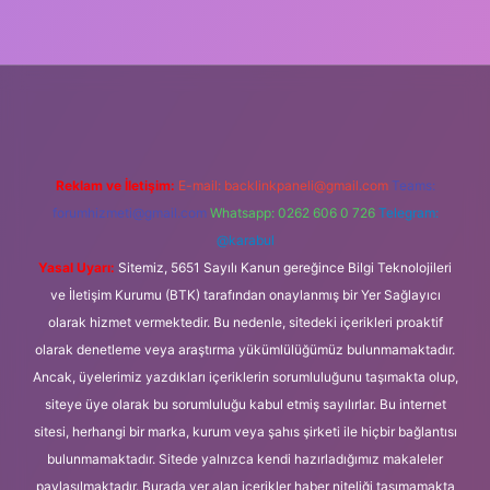
etxper
Reklam ve İletişim:
E-mail:
backlinkpaneli@gmail.com
Teams:
forumhizmeti@gmail.com
Whatsapp: 0262 606 0 726
Telegram:
@karabul
Yasal Uyarı:
Sitemiz, 5651 Sayılı Kanun gereğince Bilgi Teknolojileri
ve İletişim Kurumu (BTK) tarafından onaylanmış bir Yer Sağlayıcı
olarak hizmet vermektedir. Bu nedenle, sitedeki içerikleri proaktif
olarak denetleme veya araştırma yükümlülüğümüz bulunmamaktadır.
Ancak, üyelerimiz yazdıkları içeriklerin sorumluluğunu taşımakta olup,
siteye üye olarak bu sorumluluğu kabul etmiş sayılırlar. Bu internet
sitesi, herhangi bir marka, kurum veya şahıs şirketi ile hiçbir bağlantısı
bulunmamaktadır. Sitede yalnızca kendi hazırladığımız makaleler
paylaşılmaktadır. Burada yer alan içerikler haber niteliği taşımamakta