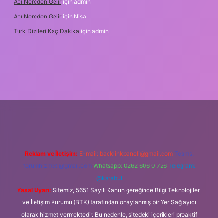
Acı Nereden Gelir
için
admin
Acı Nereden Gelir
için
Nisa
Türk Dizileri Kaç Dakika
için
admin
xper
Reklam ve İletişim:
E-mail:
backlinkpaneli@gmail.com
Teams:
forumhizmeti@gmail.com
Whatsapp: 0262 606 0 726
Telegram:
@karabul
Yasal Uyarı:
Sitemiz, 5651 Sayılı Kanun gereğince Bilgi Teknolojileri
ve İletişim Kurumu (BTK) tarafından onaylanmış bir Yer Sağlayıcı
olarak hizmet vermektedir. Bu nedenle, sitedeki içerikleri proaktif