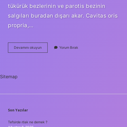
tükürük bezlerinin ve parotis bezinin
salgıları buradan dışarı akar. Cavitas oris
propria,…
Vestibül
Devamını okuyun
Yorum Bırak
Nedir
Tip
Sitemap
SIDEBAR
Son Yazılar
Tefsirde ıtlak ne demek ?