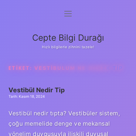
menüyü
Anasayfa
aç
Gizlilik Politikası
Cepte Bilgi Durağı
Yasal Uyarı
Hızlı bilgilerle zihnini tazele!
Hakkımızda
ETIKET:
VESTIBULUM NE DEMEK TIP
Vestibül Nedir Tip
Tarih: Kasım 18, 2024
Vestibül nedir tıpta? Vestibüler sistem,
çoğu memelide denge ve mekansal
yönelim duygusuyla ilişkili duyusal